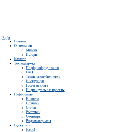
Right
Главная
О компании
Миссия
История
Каталог
Техподдержка
Подбор оборудования
FAQ
Технические бюллетени
Инструкции
Гостевая книга
Индивидуальные проекты
Информация
Новости
Новинки
Статьи
Выставки
Семинары
Видеоматериалы
Где купить
becool