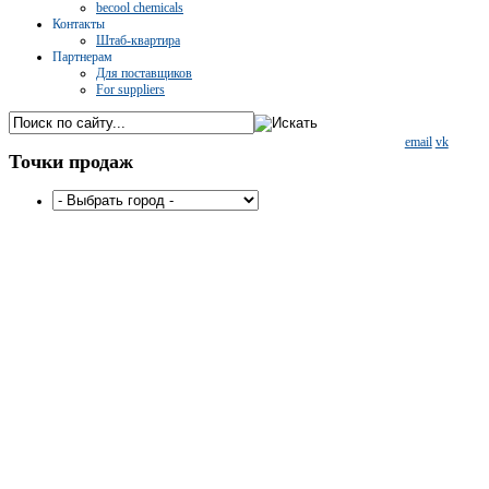
becool chemicals
Контакты
Штаб-квартира
Партнерам
Для поставщиков
For suppliers
email
vk
Точки
продаж