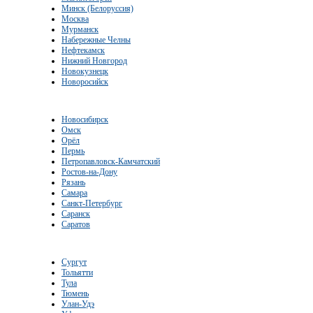
Минск (Белоруссия)
Москва
Мурманск
Набережные Челны
Нефтекамск
Нижний Новгород
Новокузнецк
Новоросийск
Новосибирск
Омск
Орёл
Пермь
Петропавловск-Камчатский
Ростов-на-Дону
Рязань
Самара
Санкт-Петербург
Саранск
Саратов
Сургут
Тольятти
Тула
Тюмень
Улан-Удэ