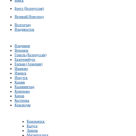
Бийск
Брест (Белоруссия)
Великий Новгород
Волгоград
Владивосток
Владимир
Воронеж
Гомель (Белоруссия)
Екатеринбург
Ереван (Армения)
Иваново
Ижевск
Иркутск
Казань
Калининград
Кемерово
Киров
Кострома
Краснодар
Красноярск
Калуга
Липецк
Магнитогорск