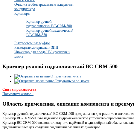
Очистка и обеззараживание испарителя
кондиционера
Кримперы
Кримпер ручной
гидравлический BC-CRM-500
Кримпер ручной механический
BC-CRM-550
Быстросъёмные муфты
Расходные материалы и ЗИП
Инжектор для ввода UV красителя и
масла
Кримпер ручной гидравлический BC-CRM-500
Отправить на печать
Отправить по эл. почте
Снят с производства
Посмотреть аналог...
Область применения, описание компонента и преим
Кримпер ручной гидравлический BC-CRM-500 предназначен для ремонта и изготовлен
Кримпер BC-CRM-500 это надёжное гидромеханическое устройство опрессовывающее к
Кримпер BC-CRM-500 позволяет получить надёжный и единообразный обжим как алюм
предназначенные для создания соединений различных диаметров.