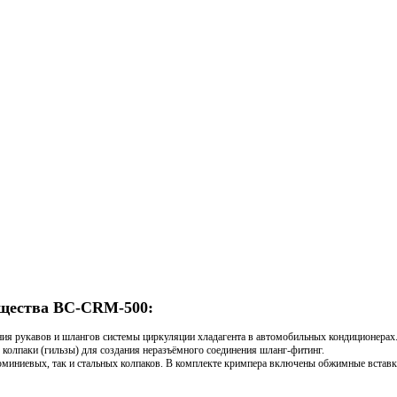
ущества BC-CRM-500:
ия рукавов и шлангов системы циркуляции хладагента в автомобильных кондиционерах
олпаки (гильзы) для создания неразъёмного соединения шланг-фитинг.
иниевых, так и стальных колпаков. В комплекте кримпера включены обжимные встав