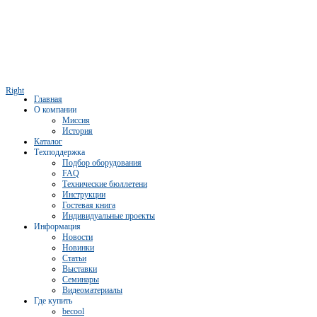
Right
Главная
О компании
Миссия
История
Каталог
Техподдержка
Подбор оборудования
FAQ
Технические бюллетени
Инструкции
Гостевая книга
Индивидуальные проекты
Информация
Новости
Новинки
Статьи
Выставки
Семинары
Видеоматериалы
Где купить
becool