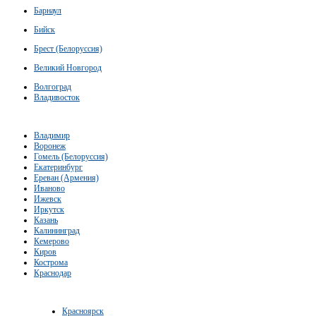
Барнаул
Бийск
Брест (Белоруссия)
Великий Новгород
Волгоград
Владивосток
Владимир
Воронеж
Гомель (Белоруссия)
Екатеринбург
Ереван (Армения)
Иваново
Ижевск
Иркутск
Казань
Калининград
Кемерово
Киров
Кострома
Краснодар
Красноярск