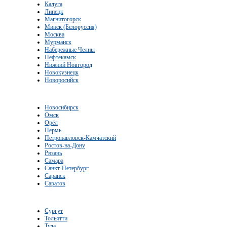
Калуга
Липецк
Магнитогорск
Минск (Белоруссия)
Москва
Мурманск
Набережные Челны
Нефтекамск
Нижний Новгород
Новокузнецк
Новоросийск
Новосибирск
Омск
Орёл
Пермь
Петропавловск-Камчатский
Ростов-на-Дону
Рязань
Самара
Санкт-Петербург
Саранск
Саратов
Сургут
Тольятти
Тула