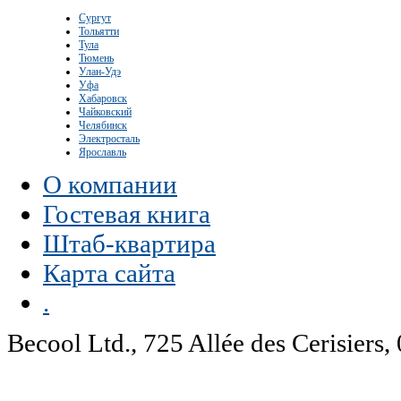
Сургут
Тольятти
Тула
Тюмень
Улан-Удэ
Уфа
Хабаровск
Чайковский
Челябинск
Электросталь
Ярославль
О компании
Гостевая книга
Штаб-квартира
Карта сайта
.
Becool Ltd., 725 Allée des Cerisie