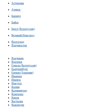
Астрахань
Ачинск
Барнаул
Бийск
Брест (Белоруссия)
Великий Новгород
Волгоград
Владивосток
Владимир
Воронеж
Гомель (Белоруссия)
Екатеринбург
Ереван (Армения)
Иваново
Ижевск
Иркутск
Казань
Калининград
Кемерово
Киров
Кострома
Краснодар