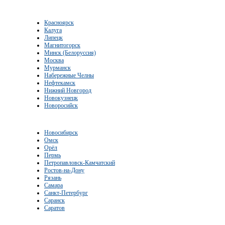
Красноярск
Калуга
Липецк
Магнитогорск
Минск (Белоруссия)
Москва
Мурманск
Набережные Челны
Нефтекамск
Нижний Новгород
Новокузнецк
Новоросийск
Новосибирск
Омск
Орёл
Пермь
Петропавловск-Камчатский
Ростов-на-Дону
Рязань
Самара
Санкт-Петербург
Саранск
Саратов