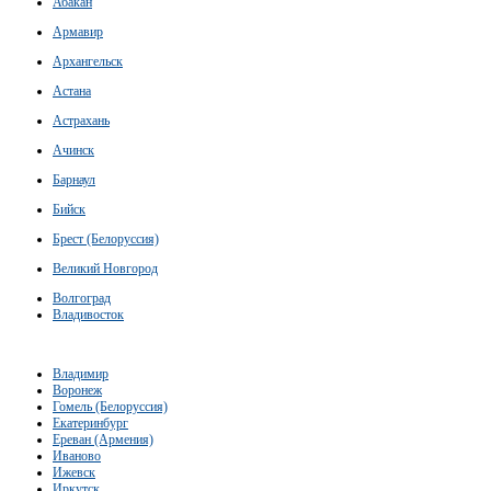
Абакан
Армавир
Архангельск
Астана
Астрахань
Ачинск
Барнаул
Бийск
Брест (Белоруссия)
Великий Новгород
Волгоград
Владивосток
Владимир
Воронеж
Гомель (Белоруссия)
Екатеринбург
Ереван (Армения)
Иваново
Ижевск
Иркутск