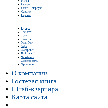
Рязань
Самара
Санкт-Петербург
Саранск
Саратов
Сургут
Тольятти
Тула
Тюмень
Улан-Удэ
Уфа
Хабаровск
Чайковский
Челябинск
Электросталь
Ярославль
О компании
Гостевая книга
Штаб-квартира
Карта сайта
.