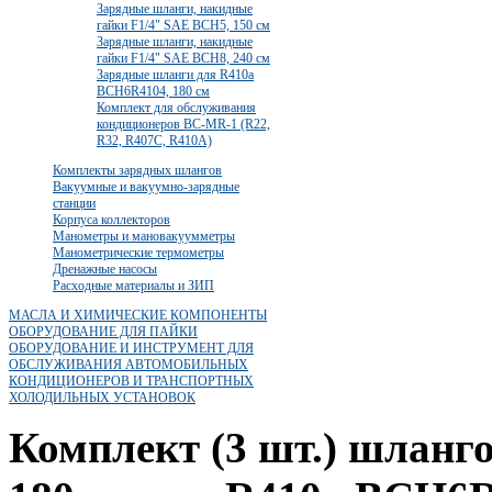
Зарядные шланги, накидные
гайки F1/4" SAE BCH5, 150 cм
Зарядные шланги, накидные
гайки F1/4" SAE BCH8, 240 cм
Зарядные шланги для R410a
BCH6R4104, 180 cм
Комплект для обслуживания
кондиционеров BC-MR-1 (R22,
R32, R407C, R410A)
Комплекты зарядных шлангов
Вакуумные и вакуумно-зарядные
станции
Корпуса коллекторов
Манометры и мановакуумметры
Манометрические термометры
Дренажные насосы
Расходные материалы и ЗИП
МАСЛА И ХИМИЧЕСКИЕ КОМПОНЕНТЫ
ОБОРУДОВАНИЕ ДЛЯ ПАЙКИ
ОБОРУДОВАНИЕ И ИНСТРУМЕНТ ДЛЯ
ОБСЛУЖИВАНИЯ АВТОМОБИЛЬНЫХ
КОНДИЦИОНЕРОВ И ТРАНСПОРТНЫХ
ХОЛОДИЛЬНЫХ УСТАНОВОК
Комплект (3 шт.) шланго