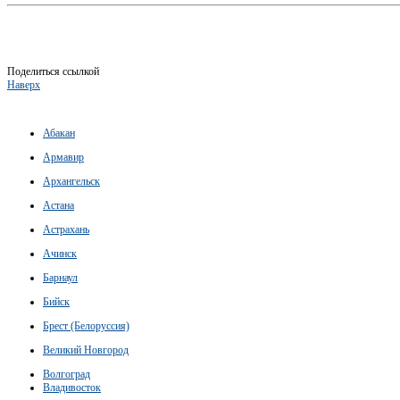
Поделиться ссылкой
Наверх
Абакан
Армавир
Архангельск
Астана
Астрахань
Ачинск
Барнаул
Бийск
Брест (Белоруссия)
Великий Новгород
Волгоград
Владивосток