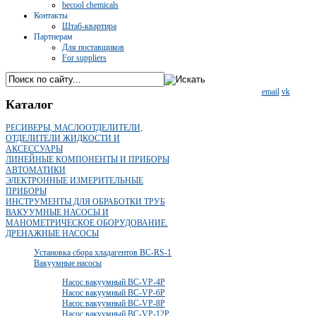
becool chemicals
Контакты
Штаб-квартира
Партнерам
Для поставщиков
For suppliers
email
vk
Каталог
РЕСИВЕРЫ, МАСЛООТДЕЛИТЕЛИ,
ОТДЕЛИТЕЛИ ЖИДКОСТИ И
АКСЕССУАРЫ
ЛИНЕЙНЫЕ КОМПОНЕНТЫ И ПРИБОРЫ
АВТОМАТИКИ
ЭЛЕКТРОННЫЕ ИЗМЕРИТЕЛЬНЫЕ
ПРИБОРЫ
ИНСТРУМЕНТЫ ДЛЯ ОБРАБОТКИ ТРУБ
ВАКУУМНЫЕ НАСОСЫ И
МАНОМЕТРИЧЕСКОЕ ОБОРУДОВАНИЕ.
ДРЕНАЖНЫЕ НАСОСЫ
Установка сбора хладагентов BC-RS-1
Вакуумные насосы
Насос вакуумный BC-VP-4P
Насос вакуумный BC-VP-6P
Насос вакуумный BC-VP-8P
Насос вакуумный BC-VP-12P