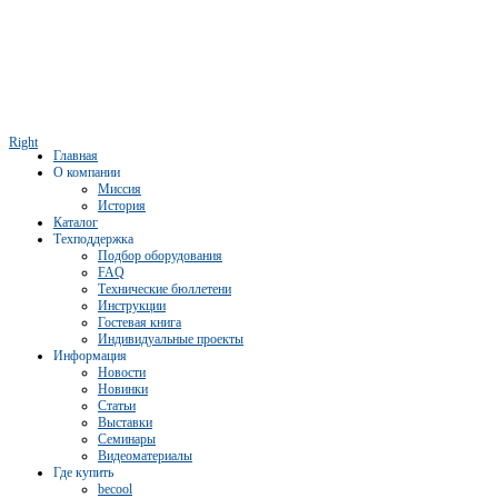
Right
Главная
О компании
Миссия
История
Каталог
Техподдержка
Подбор оборудования
FAQ
Технические бюллетени
Инструкции
Гостевая книга
Индивидуальные проекты
Информация
Новости
Новинки
Статьи
Выставки
Семинары
Видеоматериалы
Где купить
becool