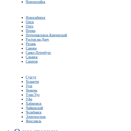
Новоросийск
Новосибирск
Омск
Орёл
Пермь
Петропавловск-Камчатский
Ростов-на-Дону
Рязань
Самара
Санкт-Петербург
Саранск
Саратов
Сургут
Тольятти
Тула
Тюмень
Улан-Удэ
Уфа
Хабаровск
Чайковский
Челябинск
Электросталь
Ярославль