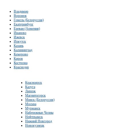
Владимир
Воронеж
Гомель (Белоруссия)
Екатеринбург
Ереван (Армения)
Иваново
Ижевск
Иркутск
Казань
Калининград
Кемерово
Киров
Кострома
Краснодар
Красноярск
Калуга
Липецк
Магнитогорск
Минск (Белоруссия)
Москва
Мурманск
Набережные Челны
Нефтекамск
Нижний Новгород
Новокузнецк