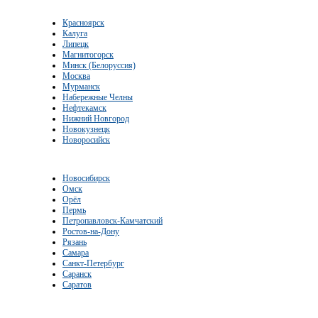
Красноярск
Калуга
Липецк
Магнитогорск
Минск (Белоруссия)
Москва
Мурманск
Набережные Челны
Нефтекамск
Нижний Новгород
Новокузнецк
Новоросийск
Новосибирск
Омск
Орёл
Пермь
Петропавловск-Камчатский
Ростов-на-Дону
Рязань
Самара
Санкт-Петербург
Саранск
Саратов