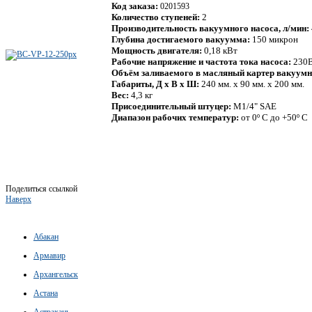
Код заказа:
0201593
Количество ступеней:
2
Производительность вакуумного насоса, л/мин:
Глубина достигаемого вакуумма:
150 микрон
Мощность двигателя:
0,18 кВт
Рабочие напряжение и частота тока насоса:
230В
Объём заливаемого в масляный картер вакуумн
Габариты, Д х В х Ш:
240 мм. х 90 мм. х 200 мм.
Вес:
4,3 кг
Присоединительный штуцер:
M1/4" SAE
Диапазон рабочих температур:
от 0º С до +50º С
Поделиться ссылкой
Наверх
Абакан
Армавир
Архангельск
Астана