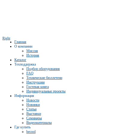
Right
Главная
О компании
Миссия
История
Каталог
Техподдержка
Подбор оборудования
FAQ
Технические бюллетени
Инструкции
Гостевая книга
Индивидуальные проекты
Информация
Новости
Новинки
Статьи
Выставки
Семинары
Видеоматериалы
Где купить
becool