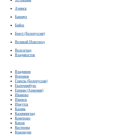
Астрахань
Ачинск
Барнаул
Бийск
Брест (Белоруссия)
Великий Новгород
Волгоград
Владивосток
Владимир
Воронеж
Гомель (Белоруссия)
Екатеринбург
Ереван (Армения)
Иваново
Ижевск
Иркутск
Казань
Калининград
Кемерово
Киров
Кострома
Краснодар