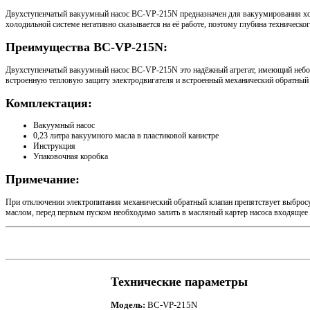
Двухступенчатый вакуумный насос BC-VP-215N предназначен для вакуумирования холо
холодильной системе негативно сказывается на её работе, поэтому глубина техничес
Преимущества BC-VP-215N:
Двухступенчатый вакуумный насос BC-VP-215N это надёжный агрегат, имеющий неболь
встроенную тепловую защиту электродвигателя и встроенный механический обратный 
Комплектация:
Вакуумный насос
0,23 литра вакуумного масла в пластиковой канистре
Инструкция
Упаковочная коробка
Примечание:
При отключении электропитания механический обратный клапан препятствует выбросу
маслом, перед первым пуском необходимо залить в масляный картер насоса входящее 
Технические параметры
Модель:
BC-VP-215N