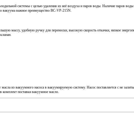
дильной системы с целью удаления из неё воздуха и паров воды. Наличие паров воды
кого вакуума важное преимущество BC-VP-215N.
шую массу, удобную ручку для переноски, высокую скорость откачки, низкое энергоп
клапан.
 масла из вакуумного насоса в вакуумируемую систему. Насос поставляется с не зали
в комплект поставки вакуумное масло.