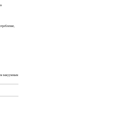
 в
отребление,
тым вакуумным