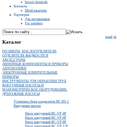
becool chemicals
Контакты
Штаб-квартира
Партнерам
Для поставщиков
For suppliers
email
vk
Каталог
РЕСИВЕРЫ, МАСЛООТДЕЛИТЕЛИ,
ОТДЕЛИТЕЛИ ЖИДКОСТИ И
АКСЕССУАРЫ
ЛИНЕЙНЫЕ КОМПОНЕНТЫ И ПРИБОРЫ
АВТОМАТИКИ
ЭЛЕКТРОННЫЕ ИЗМЕРИТЕЛЬНЫЕ
ПРИБОРЫ
ИНСТРУМЕНТЫ ДЛЯ ОБРАБОТКИ ТРУБ
ВАКУУМНЫЕ НАСОСЫ И
МАНОМЕТРИЧЕСКОЕ ОБОРУДОВАНИЕ.
ДРЕНАЖНЫЕ НАСОСЫ
Установка сбора хладагентов BC-RS-1
Вакуумные насосы
Насос вакуумный BC-VP-4P
Насос вакуумный BC-VP-6P
Насос вакуумный BC-VP-8P
Насос вакуумный BC-VP-12P