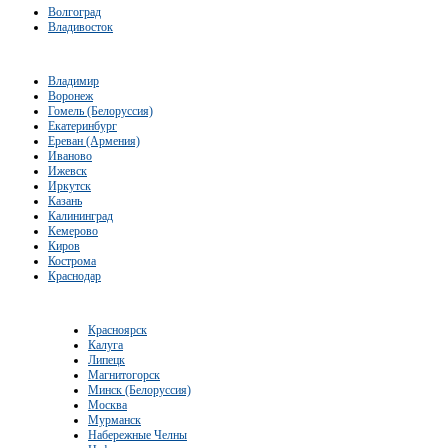
Волгоград
Владивосток
Владимир
Воронеж
Гомель (Белоруссия)
Екатеринбург
Ереван (Армения)
Иваново
Ижевск
Иркутск
Казань
Калининград
Кемерово
Киров
Кострома
Краснодар
Красноярск
Калуга
Липецк
Магнитогорск
Минск (Белоруссия)
Москва
Мурманск
Набережные Челны