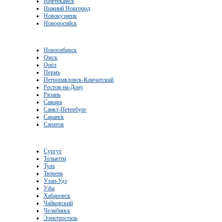
Нефтекамск
Нижний Новгород
Новокузнецк
Новоросийск
Новосибирск
Омск
Орёл
Пермь
Петропавловск-Камчатский
Ростов-на-Дону
Рязань
Самара
Санкт-Петербург
Саранск
Саратов
Сургут
Тольятти
Тула
Тюмень
Улан-Удэ
Уфа
Хабаровск
Чайковский
Челябинск
Электросталь