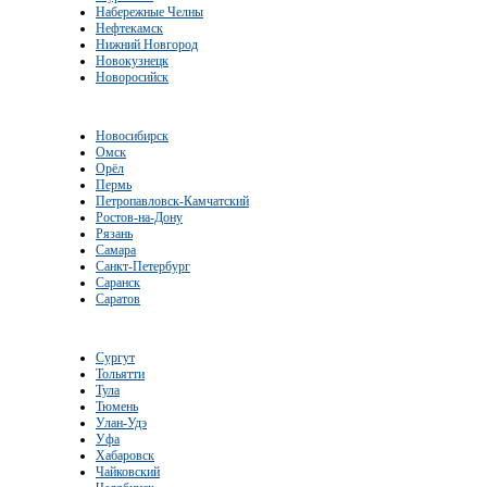
Набережные Челны
Нефтекамск
Нижний Новгород
Новокузнецк
Новоросийск
Новосибирск
Омск
Орёл
Пермь
Петропавловск-Камчатский
Ростов-на-Дону
Рязань
Самара
Санкт-Петербург
Саранск
Саратов
Сургут
Тольятти
Тула
Тюмень
Улан-Удэ
Уфа
Хабаровск
Чайковский