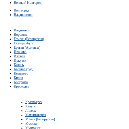
Великий Новгород
Волгоград
Владивосток
Владимир
Воронеж
Гомель (Белоруссия)
Екатеринбург
Ереван (Армения)
Иваново
Ижевск
Иркутск
Казань
Калининград
Кемерово
Киров
Кострома
Краснодар
Красноярск
Калуга
Липецк
Магнитогорск
Минск (Белоруссия)
Москва
Мурманск