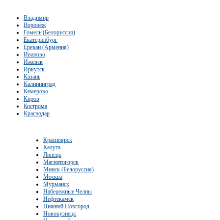
Владимир
Воронеж
Гомель (Белоруссия)
Екатеринбург
Ереван (Армения)
Иваново
Ижевск
Иркутск
Казань
Калининград
Кемерово
Киров
Кострома
Краснодар
Красноярск
Калуга
Липецк
Магнитогорск
Минск (Белоруссия)
Москва
Мурманск
Набережные Челны
Нефтекамск
Нижний Новгород
Новокузнецк