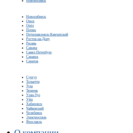
Новоросийск
Новосибирск
Омск
Орёл
Пермь
Петропавловск-Камчатский
Ростов-на-Дону
Рязань
Самара
Санкт-Петербург
Саранск
Саратов
Сургут
Тольятти
Тула
Тюмень
Улан-Удэ
Уфа
Хабаровск
Чайковский
Челябинск
Электросталь
Ярославль
О компании