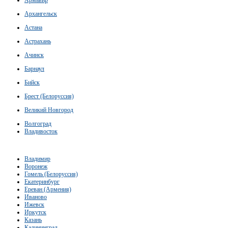
Архангельск
Астана
Астрахань
Ачинск
Барнаул
Бийск
Брест (Белоруссия)
Великий Новгород
Волгоград
Владивосток
Владимир
Воронеж
Гомель (Белоруссия)
Екатеринбург
Ереван (Армения)
Иваново
Ижевск
Иркутск
Казань
Калининград