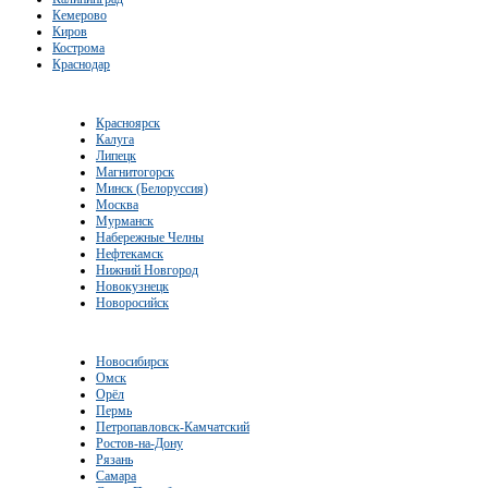
Кемерово
Киров
Кострома
Краснодар
Красноярск
Калуга
Липецк
Магнитогорск
Минск (Белоруссия)
Москва
Мурманск
Набережные Челны
Нефтекамск
Нижний Новгород
Новокузнецк
Новоросийск
Новосибирск
Омск
Орёл
Пермь
Петропавловск-Камчатский
Ростов-на-Дону
Рязань
Самара