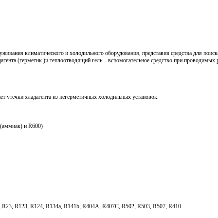
живания климатического и холодильного оборудования, представив средства для поиск
адагента (герметик )и теплоотводящий гель – вспомогательное средство при проводимых 
ет утечки хладагента из негерметичных холодильных установок.
(аммиак) и R600)
 R23, R123, R124, R134a, R141b, R404A, R407C, R502, R503, R507, R410