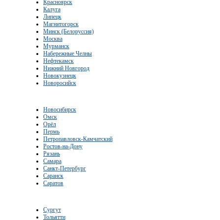
Красноярск
Калуга
Липецк
Магнитогорск
Минск (Белоруссия)
Москва
Мурманск
Набережные Челны
Нефтекамск
Нижний Новгород
Новокузнецк
Новоросийск
Новосибирск
Омск
Орёл
Пермь
Петропавловск-Камчатский
Ростов-на-Дону
Рязань
Самара
Санкт-Петербург
Саранск
Саратов
Сургут
Тольятти