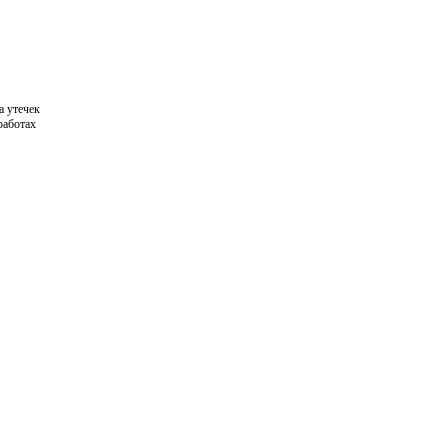
а утечек
работах