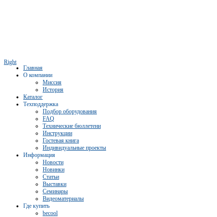
Right
Главная
О компании
Миссия
История
Каталог
Техподдержка
Подбор оборудования
FAQ
Технические бюллетени
Инструкции
Гостевая книга
Индивидуальные проекты
Информация
Новости
Новинки
Статьи
Выставки
Семинары
Видеоматериалы
Где купить
becool