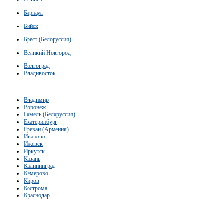
Барнаул
Бийск
Брест (Белоруссия)
Великий Новгород
Волгоград
Владивосток
Владимир
Воронеж
Гомель (Белоруссия)
Екатеринбург
Ереван (Армения)
Иваново
Ижевск
Иркутск
Казань
Калининград
Кемерово
Киров
Кострома
Краснодар