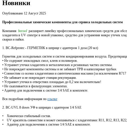
Новинки
Опубликовано 12 Август 2025
Профессиональные химические компоненты для сервиса холодильных систем
Компания
becool
расширяет линейку профессиональных химических средств для обслу
хладагента в UV спектре в новой упаковке, средство для устранения микро утечек хл
сварки и пайки.
1. BC-Refprotec - ГЕРМЕТИК в шприце с адаптером 1 доза (20 мл)
Герметик для холодильных систем и систем кондиционирования воздуха. Предотвраща
• Не содержит эпоксидных смол, клеев и полимеров.
• Устраняет утечки хладагента в металлических и резиновых частях системы.
• Не повреждает компоненты системы и не забивает ТРВ и капиллярные трубки.
• Совместим со всеми хладагентами и синтетическими маслами (за исключением R717 
• Не забивает и не повреждает станции рекуперации.
• Устраняет утечки в отверстиях площадью до 0,2 мм включительно!
• Не скапливается в фильтрующих элементах.
• Адаптер для подключения к системе 1/4 SAE в комплекте.
Вся подробная информация по
ссылке
2. BC-UVL 8 doses УФ в шприцах с адаптером 1/4 SAE
• Химически стабильный состав.
• UV краситель совместим и может смешиваться с хладагентами: R11, R12, R13, R22,
• Адаптер для подключения к системе 1/4 SAE в комплекте.