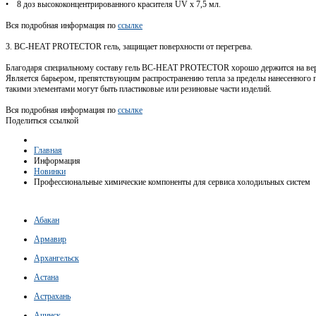
• 8 доз высококонцентрированного красителя UV x 7,5 мл.
Вся подробная информация по
ссылке
3. BC-HEAT PROTECTOR гель, защищает поверхности от перегрева.
Благодаря специальному составу гель BC-HEAT PROTECTOR хорошо держится на вер
Является барьером, препятствующим распространению тепла за пределы нанесенного 
такими элементами могут быть пластиковые или резиновые части изделий.
Вся подробная информация по
ссылке
Поделиться ссылкой
Главная
Информация
Новинки
Профессиональные химические компоненты для сервиса холодильных систем
Абакан
Армавир
Архангельск
Астана
Астрахань
Ачинск