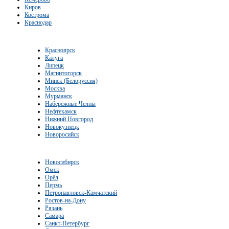
Киров
Кострома
Краснодар
Красноярск
Калуга
Липецк
Магнитогорск
Минск (Белоруссия)
Москва
Мурманск
Набережные Челны
Нефтекамск
Нижний Новгород
Новокузнецк
Новоросийск
Новосибирск
Омск
Орёл
Пермь
Петропавловск-Камчатский
Ростов-на-Дону
Рязань
Самара
Санкт-Петербург