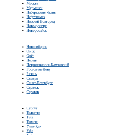
Москва
Мурманск
Набережные Челны
Нефтекамск
Нижний Новгород
Новокузнецк
Новоросийск
Новосибирск
Омск
Орёл
Пермь
Петропавловск-Камчатский
Ростов-на-Дону
Рязань
Самара
Санкт-Петербург
Саранск
Саратов
Сургут
Тольятти
Тула
Тюмень
Улан-Удэ
Уфа