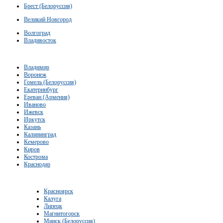
Брест (Белоруссия)
Великий Новгород
Волгоград
Владивосток
Владимир
Воронеж
Гомель (Белоруссия)
Екатеринбург
Ереван (Армения)
Иваново
Ижевск
Иркутск
Казань
Калининград
Кемерово
Киров
Кострома
Краснодар
Красноярск
Калуга
Липецк
Магнитогорск
Минск (Белоруссия)