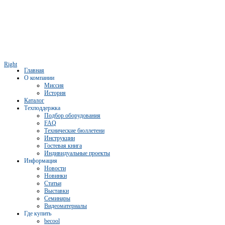
Right
Главная
О компании
Миссия
История
Каталог
Техподдержка
Подбор оборудования
FAQ
Технические бюллетени
Инструкции
Гостевая книга
Индивидуальные проекты
Информация
Новости
Новинки
Статьи
Выставки
Семинары
Видеоматериалы
Где купить
becool