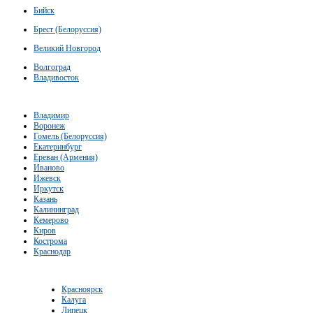
Бийск
Брест (Белоруссия)
Великий Новгород
Волгоград
Владивосток
Владимир
Воронеж
Гомель (Белоруссия)
Екатеринбург
Ереван (Армения)
Иваново
Ижевск
Иркутск
Казань
Калининград
Кемерово
Киров
Кострома
Краснодар
Красноярск
Калуга
Липецк