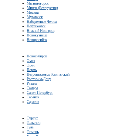
Магнитогорск
Минск (Белоруссия)
Москва
Мурманск
Набережные Челны
Нефтекамск
Нижний Новгород
Новокузнецк
Новоросийск
Новосибирск
Омск
Орёл
Пермь
Петропавловск-Камчатский
Ростов-на-Дону
Рязань
Самара
Санкт-Петербург
Саранск
Саратов
Сургут
Тольятти
Тула
Тюмень