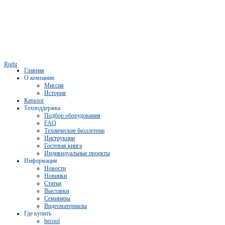
Right
Главная
О компании
Миссия
История
Каталог
Техподдержка
Подбор оборудования
FAQ
Технические бюллетени
Инструкции
Гостевая книга
Индивидуальные проекты
Информация
Новости
Новинки
Статьи
Выставки
Семинары
Видеоматериалы
Где купить
becool