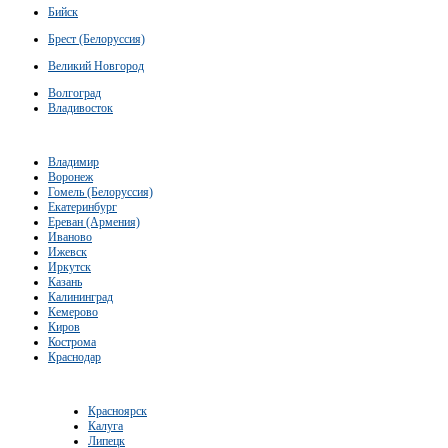
Бийск
Брест (Белоруссия)
Великий Новгород
Волгоград
Владивосток
Владимир
Воронеж
Гомель (Белоруссия)
Екатеринбург
Ереван (Армения)
Иваново
Ижевск
Иркутск
Казань
Калининград
Кемерово
Киров
Кострома
Краснодар
Красноярск
Калуга
Липецк