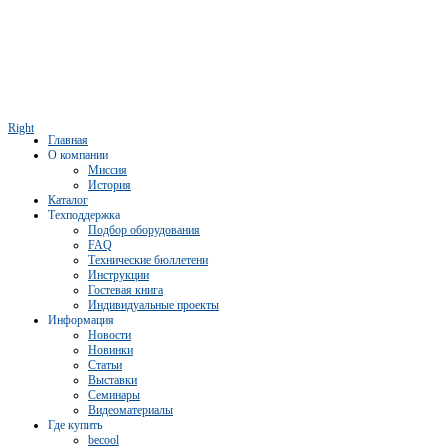
Right
Главная
О компании
Миссия
История
Каталог
Техподдержка
Подбор оборудования
FAQ
Технические бюллетени
Инструкции
Гостевая книга
Индивидуальные проекты
Информация
Новости
Новинки
Статьи
Выставки
Семинары
Видеоматериалы
Где купить
becool