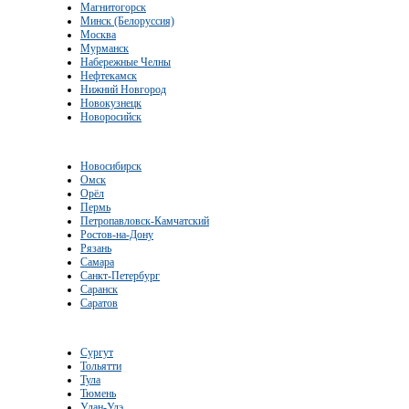
Магнитогорск
Минск (Белоруссия)
Москва
Мурманск
Набережные Челны
Нефтекамск
Нижний Новгород
Новокузнецк
Новоросийск
Новосибирск
Омск
Орёл
Пермь
Петропавловск-Камчатский
Ростов-на-Дону
Рязань
Самара
Санкт-Петербург
Саранск
Саратов
Сургут
Тольятти
Тула
Тюмень
Улан-Удэ