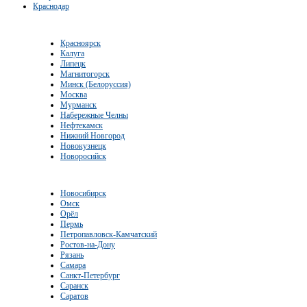
Краснодар
Красноярск
Калуга
Липецк
Магнитогорск
Минск (Белоруссия)
Москва
Мурманск
Набережные Челны
Нефтекамск
Нижний Новгород
Новокузнецк
Новоросийск
Новосибирск
Омск
Орёл
Пермь
Петропавловск-Камчатский
Ростов-на-Дону
Рязань
Самара
Санкт-Петербург
Саранск
Саратов