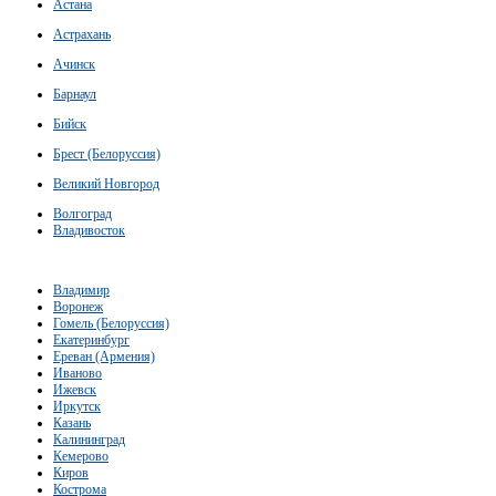
Астана
Астрахань
Ачинск
Барнаул
Бийск
Брест (Белоруссия)
Великий Новгород
Волгоград
Владивосток
Владимир
Воронеж
Гомель (Белоруссия)
Екатеринбург
Ереван (Армения)
Иваново
Ижевск
Иркутск
Казань
Калининград
Кемерово
Киров
Кострома