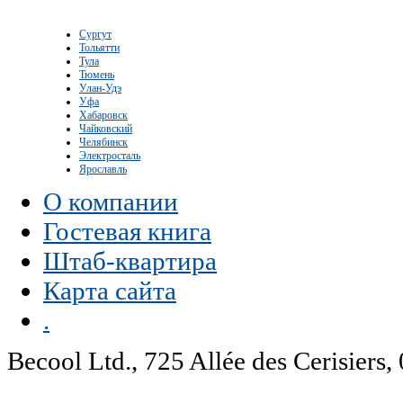
Сургут
Тольятти
Тула
Тюмень
Улан-Удэ
Уфа
Хабаровск
Чайковский
Челябинск
Электросталь
Ярославль
О компании
Гостевая книга
Штаб-квартира
Карта сайта
.
Becool Ltd., 725 Allée des Cerisie