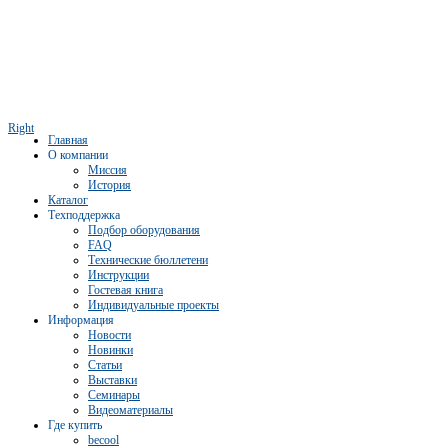
Right
Главная
О компании
Миссия
История
Каталог
Техподдержка
Подбор оборудования
FAQ
Технические бюллетени
Инструкции
Гостевая книга
Индивидуальные проекты
Информация
Новости
Новинки
Статьи
Выставки
Семинары
Видеоматериалы
Где купить
becool