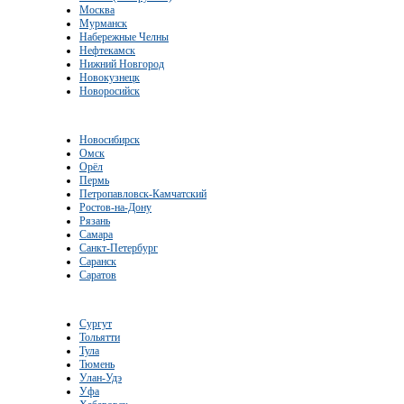
Москва
Мурманск
Набережные Челны
Нефтекамск
Нижний Новгород
Новокузнецк
Новоросийск
Новосибирск
Омск
Орёл
Пермь
Петропавловск-Камчатский
Ростов-на-Дону
Рязань
Самара
Санкт-Петербург
Саранск
Саратов
Сургут
Тольятти
Тула
Тюмень
Улан-Удэ
Уфа