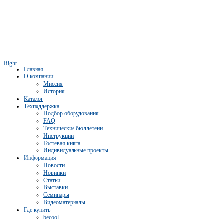
Right
Главная
О компании
Миссия
История
Каталог
Техподдержка
Подбор оборудования
FAQ
Технические бюллетени
Инструкции
Гостевая книга
Индивидуальные проекты
Информация
Новости
Новинки
Статьи
Выставки
Семинары
Видеоматериалы
Где купить
becool