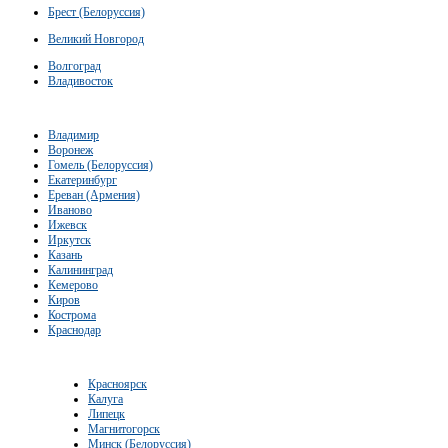
Брест (Белоруссия)
Великий Новгород
Волгоград
Владивосток
Владимир
Воронеж
Гомель (Белоруссия)
Екатеринбург
Ереван (Армения)
Иваново
Ижевск
Иркутск
Казань
Калининград
Кемерово
Киров
Кострома
Краснодар
Красноярск
Калуга
Липецк
Магнитогорск
Минск (Белоруссия)