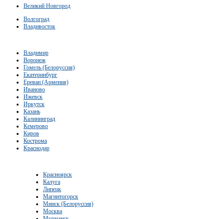
Великий Новгород
Волгоград
Владивосток
Владимир
Воронеж
Гомель (Белоруссия)
Екатеринбург
Ереван (Армения)
Иваново
Ижевск
Иркутск
Казань
Калининград
Кемерово
Киров
Кострома
Краснодар
Красноярск
Калуга
Липецк
Магнитогорск
Минск (Белоруссия)
Москва
Мурманск