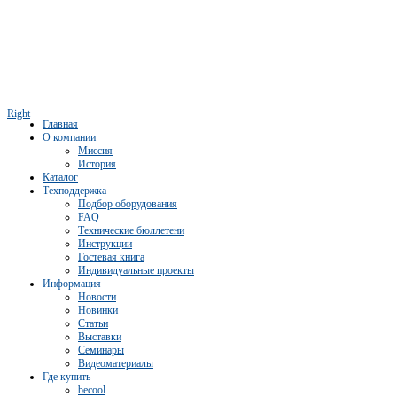
Right
Главная
О компании
Миссия
История
Каталог
Техподдержка
Подбор оборудования
FAQ
Технические бюллетени
Инструкции
Гостевая книга
Индивидуальные проекты
Информация
Новости
Новинки
Статьи
Выставки
Семинары
Видеоматериалы
Где купить
becool