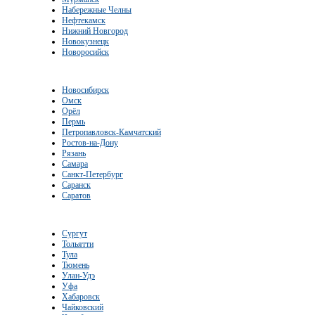
Набережные Челны
Нефтекамск
Нижний Новгород
Новокузнецк
Новоросийск
Новосибирск
Омск
Орёл
Пермь
Петропавловск-Камчатский
Ростов-на-Дону
Рязань
Самара
Санкт-Петербург
Саранск
Саратов
Сургут
Тольятти
Тула
Тюмень
Улан-Удэ
Уфа
Хабаровск
Чайковский