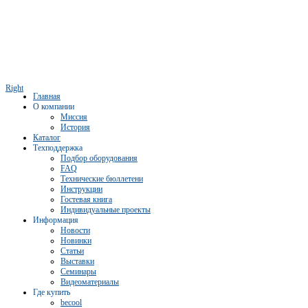
Right
Главная
О компании
Миссия
История
Каталог
Техподдержка
Подбор оборудования
FAQ
Технические бюллетени
Инструкции
Гостевая книга
Индивидуальные проекты
Информация
Новости
Новинки
Статьи
Выставки
Семинары
Видеоматериалы
Где купить
becool