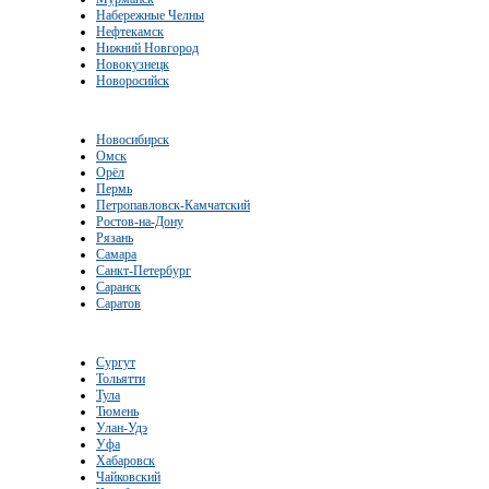
Набережные Челны
Нефтекамск
Нижний Новгород
Новокузнецк
Новоросийск
Новосибирск
Омск
Орёл
Пермь
Петропавловск-Камчатский
Ростов-на-Дону
Рязань
Самара
Санкт-Петербург
Саранск
Саратов
Сургут
Тольятти
Тула
Тюмень
Улан-Удэ
Уфа
Хабаровск
Чайковский