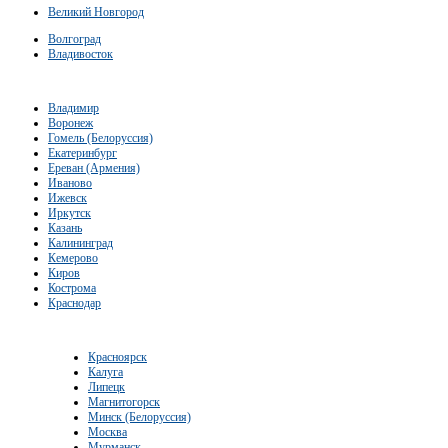
Великий Новгород
Волгоград
Владивосток
Владимир
Воронеж
Гомель (Белоруссия)
Екатеринбург
Ереван (Армения)
Иваново
Ижевск
Иркутск
Казань
Калининград
Кемерово
Киров
Кострома
Краснодар
Красноярск
Калуга
Липецк
Магнитогорск
Минск (Белоруссия)
Москва
Мурманск