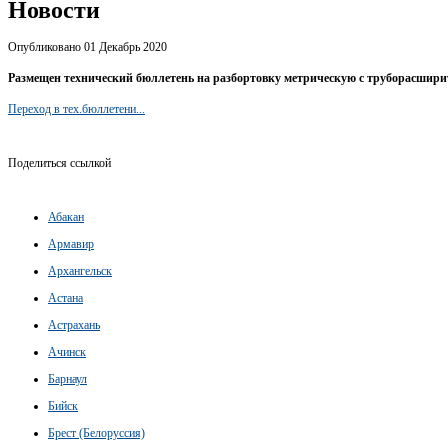
Новости
Опубликовано 01 Декабрь 2020
Размещен технический бюллетень на разбортовку метрическую с труборасшир
Переход в тех.бюллетени...
Поделиться ссылкой
Абакан
Армавир
Архангельск
Астана
Астрахань
Ачинск
Барнаул
Бийск
Брест (Белоруссия)