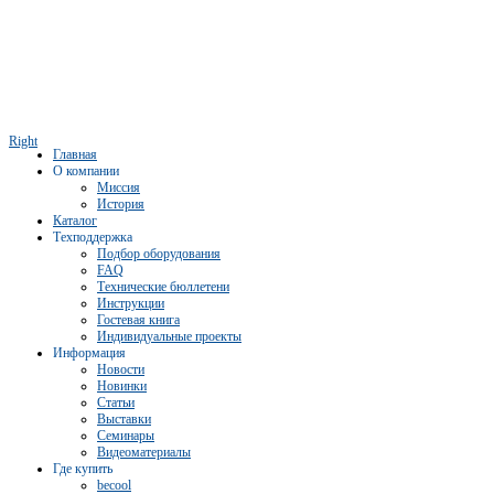
Right
Главная
О компании
Миссия
История
Каталог
Техподдержка
Подбор оборудования
FAQ
Технические бюллетени
Инструкции
Гостевая книга
Индивидуальные проекты
Информация
Новости
Новинки
Статьи
Выставки
Семинары
Видеоматериалы
Где купить
becool