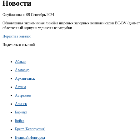
Новости
Опубликовано 09 Сентябрь 2024
Обновленная экономичная линейка шаровых запорных вентилей серии BC-BV (диаметры
облегченный корпус и удлиненные патрубки.
Перейти в каталог
Поделиться ссылкой
Абакан
Армавир
Архангельск
Астана
Астрахань
Ачинск
Барнаул
Бийск
Брест (Белоруссия)
Великий Новгород