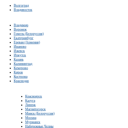
Волгоград
Владивосток
Владимир
Воронеж
Гомель (Белоруссия)
Екатеринбург
Ереван (Армения)
Иваново
Ижевск
Иркутск
Казань
Калининград
Кемерово
Киров
Кострома
Краснодар
Красноярск
Калуга
Липецк
Магнитогорск
Минск (Белоруссия)
Москва
Мурманск
Набережные Челны