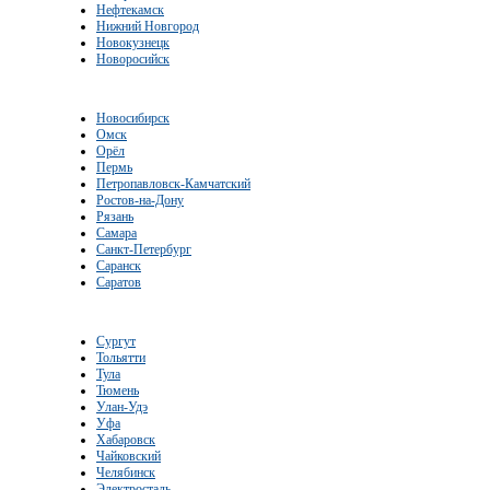
Нефтекамск
Нижний Новгород
Новокузнецк
Новоросийск
Новосибирск
Омск
Орёл
Пермь
Петропавловск-Камчатский
Ростов-на-Дону
Рязань
Самара
Санкт-Петербург
Саранск
Саратов
Сургут
Тольятти
Тула
Тюмень
Улан-Удэ
Уфа
Хабаровск
Чайковский
Челябинск
Электросталь