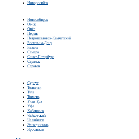
Новоросийск
Новосибирск
Омск
Орёл
Пермь
Петропавловск-Камчатский
Ростов-на-Дону
Рязань
Самара
Санкт-Петербург
Саранск
Саратов
Сургут
Тольятти
Тула
Тюмень
Улан-Удэ
Уфа
Хабаровск
Чайковский
Челябинск
Электросталь
Ярославль