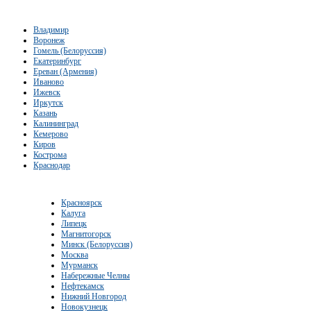
Владимир
Воронеж
Гомель (Белоруссия)
Екатеринбург
Ереван (Армения)
Иваново
Ижевск
Иркутск
Казань
Калининград
Кемерово
Киров
Кострома
Краснодар
Красноярск
Калуга
Липецк
Магнитогорск
Минск (Белоруссия)
Москва
Мурманск
Набережные Челны
Нефтекамск
Нижний Новгород
Новокузнецк