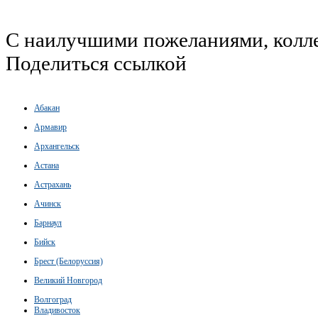
С наилучшими пожеланиями, колле
Поделиться ссылкой
Абакан
Армавир
Архангельск
Астана
Астрахань
Ачинск
Барнаул
Бийск
Брест (Белоруссия)
Великий Новгород
Волгоград
Владивосток