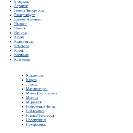
Владимир
Воронеж
Гомель (Белоруссия)
Екатеринбург
Ереван (Армения)
Иваново
Ижевск
Иркутск
Казань
Калининград
Кемерово
Киров
Кострома
Краснодар
Красноярск
Калуга
Липецк
Магнитогорск
Минск (Белоруссия)
Москва
Мурманск
Набережные Челны
Нефтекамск
Нижний Новгород
Новокузнецк
Новоросийск