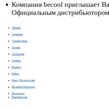
Компания becool приглашает Ва
Официальным дистрибьютором
Абакан
Армавир
Архангельск
Астана
Астрахань
Ачинск
Барнаул
Бийск
Брест (Белоруссия)
Великий Новгород
Волгоград
Владивосток