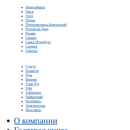
Новосибирск
Омск
Орёл
Пермь
Петропавловск-Камчатский
Ростов-на-Дону
Рязань
Самара
Санкт-Петербург
Саранск
Саратов
Сургут
Тольятти
Тула
Тюмень
Улан-Удэ
Уфа
Хабаровск
Чайковский
Челябинск
Электросталь
Ярославль
О компании