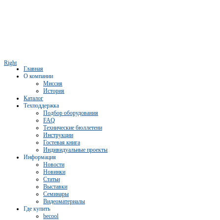
Right
Главная
О компании
Миссия
История
Каталог
Техподдержка
Подбор оборудования
FAQ
Технические бюллетени
Инструкции
Гостевая книга
Индивидуальные проекты
Информация
Новости
Новинки
Статьи
Выставки
Семинары
Видеоматериалы
Где купить
becool