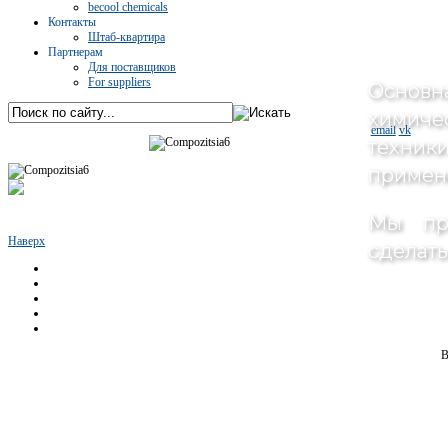
becool chemicals
Контакты
Штаб-квартира
Партнерам
Для поставщиков
For suppliers
Основна
химиче
email
vk
техник
примен
Мы про
Наверх
сделат
B