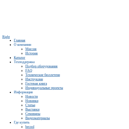
Right
Главная
О компании
Миссия
История
Каталог
Техподдержка
Подбор оборудования
FAQ
Технические бюллетени
Инструкции
Гостевая книга
Индивидуальные проекты
Информация
Новости
Новинки
Статьи
Выставки
Семинары
Видеоматериалы
Где купить
becool