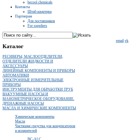
becool chemicals
Контакты
Штаб-квартира
Партнерам
Для поставщиков
For suppliers
email
vk
Каталог
РЕСИВЕРЫ, МАСЛООТДЕЛИТЕЛИ,
ОТДЕЛИТЕЛИ ЖИДКОСТИ И
АКСЕССУАРЫ
ЛИНЕЙНЫЕ КОМПОНЕНТЫ И ПРИБОРЫ
АВТОМАТИКИ
ЭЛЕКТРОННЫЕ ИЗМЕРИТЕЛЬНЫЕ
ПРИБОРЫ
ИНСТРУМЕНТЫ ДЛЯ ОБРАБОТКИ ТРУБ
ВАКУУМНЫЕ НАСОСЫ И
МАНОМЕТРИЧЕСКОЕ ОБОРУДОВАНИЕ.
ДРЕНАЖНЫЕ НАСОСЫ
МАСЛА И ХИМИЧЕСКИЕ КОМПОНЕНТЫ
Химические компоненты
Масла
Чистящие средства для конденсаторов
и испарителей
BC-ALC