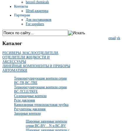
becool chemicals
Контакты
Штаб-квартира
Партнерам
Для поставщиков
For suppliers
email
vk
Каталог
РЕСИВЕРЫ, МАСЛООТДЕЛИТЕЛИ,
ОТДЕЛИТЕЛИ ЖИДКОСТИ И
АКСЕССУАРЫ
ЛИНЕЙНЫЕ КОМПОНЕНТЫ И ПРИБОРЫ
АВТОМАТИКИ
Терморегулирующие вентили серии
BC-TR,BC-TRE
Терморегулирующие вентили серии
BC-TCLE/TRFE
Соленоидные вентили
Реле давления
Капиллярная термопластовая трубка
Регуляторы давления
Запорные вентили
Шаровые запорные вентили
серии BC-BV…N и BC-BV
Шаровые запорные вентили с