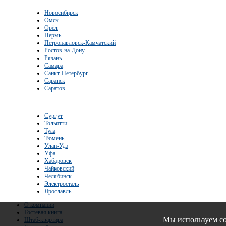
Новосибирск
Омск
Орёл
Пермь
Петропавловск-Камчатский
Ростов-на-Дону
Рязань
Самара
Санкт-Петербург
Саранск
Саратов
Сургут
Тольятти
Тула
Тюмень
Улан-Удэ
Уфа
Хабаровск
Чайковский
Челябинск
Электросталь
Ярославль
О компании
Гостевая книга
Мы используем co
Штаб-квартира