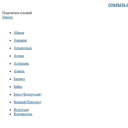
ОТКРЫТЬ 
Поделиться ссылкой
Наверх
Абакан
Армавир
Архангельск
Астана
Астрахань
Ачинск
Барнаул
Бийск
Брест (Белоруссия)
Великий Новгород
Волгоград
Владивосток