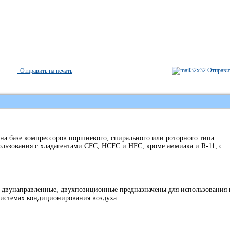
Отправит
Отправить на печать
 базе компрессоров поршневого, спирального или роторного типа.
ьзования с хладагентами СFC, HCFC и HFC, кроме аммиака и R-11, с
двунаправленные, двухпозиционные предназначены для использования 
истемах кондиционирования воздуха.