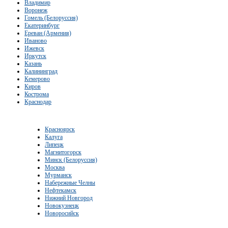
Владимир
Воронеж
Гомель (Белоруссия)
Екатеринбург
Ереван (Армения)
Иваново
Ижевск
Иркутск
Казань
Калининград
Кемерово
Киров
Кострома
Краснодар
Красноярск
Калуга
Липецк
Магнитогорск
Минск (Белоруссия)
Москва
Мурманск
Набережные Челны
Нефтекамск
Нижний Новгород
Новокузнецк
Новоросийск