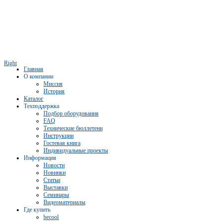
Right
Главная
О компании
Миссия
История
Каталог
Техподдержка
Подбор оборудования
FAQ
Технические бюллетени
Инструкции
Гостевая книга
Индивидуальные проекты
Информация
Новости
Новинки
Статьи
Выставки
Семинары
Видеоматериалы
Где купить
becool