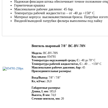
Надежная фиксация штока обеспечивает точное положение отк
Герметичная крышка
Максимальное рабочее давление: 45 бар.
Температура рабочей жидкости/газ – от -40 до +150° С
Материал корпуса: высококачественная бронза. Патрубки изгот
Входной/выходной патрубки фильтра выполнены под пайку
Вентиль шаровый 7/8" BC-BV-78N
Модель:
BC-BV-78N
Код заказа:
054781
Температура окружающей среды, С:
-40 до 70° С
Температура рабочей жидкости/газ, С:
-40 … +150° С
Максимальное рабочее давление, бар:
45
Присоединительные размеры:
Вход/Выход:
7/8” / 7/8”
Kv, м3/час:
26,0
Габаритные размеры:
Длина, L мм:
185,0
Высота, B мм:
74,0
Сечение вентиля, мм:
20