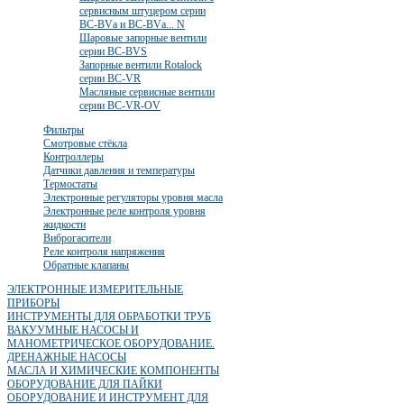
сервисным штуцером серии
BC-BVа и BC-BVа... N
Шаровые запорные вентили
серии BC-BVS
Запорные вентили Rotalock
серии BC-VR
Масляные сервисные вентили
серии BC-VR-OV
Фильтры
Смотровые стёкла
Контроллеры
Датчики давления и температуры
Термостаты
Электронные регуляторы уровня масла
Электронные реле контроля уровня
жидкости
Виброгасители
Реле контроля напряжения
Обратные клапаны
ЭЛЕКТРОННЫЕ ИЗМЕРИТЕЛЬНЫЕ
ПРИБОРЫ
ИНСТРУМЕНТЫ ДЛЯ ОБРАБОТКИ ТРУБ
ВАКУУМНЫЕ НАСОСЫ И
МАНОМЕТРИЧЕСКОЕ ОБОРУДОВАНИЕ.
ДРЕНАЖНЫЕ НАСОСЫ
МАСЛА И ХИМИЧЕСКИЕ КОМПОНЕНТЫ
ОБОРУДОВАНИЕ ДЛЯ ПАЙКИ
ОБОРУДОВАНИЕ И ИНСТРУМЕНТ ДЛЯ