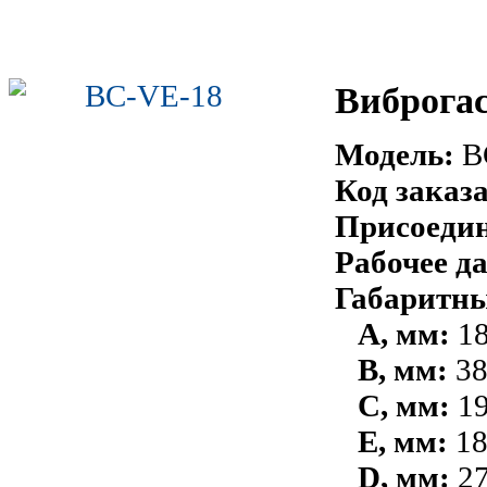
Виброга
Модель:
B
Код заказа
Присоеди
Рабочее д
Габаритны
А, мм:
18
В, мм:
3
С, мм:
1
Е, мм:
1
D, мм:
2