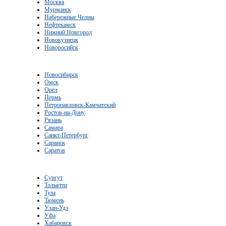
Москва
Мурманск
Набережные Челны
Нефтекамск
Нижний Новгород
Новокузнецк
Новоросийск
Новосибирск
Омск
Орёл
Пермь
Петропавловск-Камчатский
Ростов-на-Дону
Рязань
Самара
Санкт-Петербург
Саранск
Саратов
Сургут
Тольятти
Тула
Тюмень
Улан-Удэ
Уфа
Хабаровск