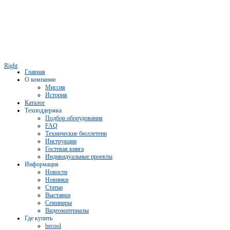
Right
Главная
О компании
Миссия
История
Каталог
Техподдержка
Подбор оборудования
FAQ
Технические бюллетени
Инструкции
Гостевая книга
Индивидуальные проекты
Информация
Новости
Новинки
Статьи
Выставки
Семинары
Видеоматериалы
Где купить
becool