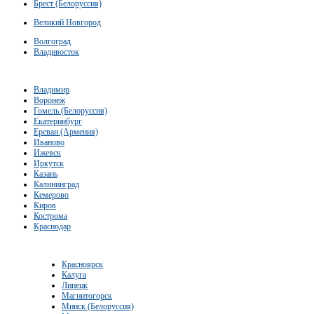
Брест (Белоруссия)
Великий Новгород
Волгоград
Владивосток
Владимир
Воронеж
Гомель (Белоруссия)
Екатеринбург
Ереван (Армения)
Иваново
Ижевск
Иркутск
Казань
Калининград
Кемерово
Киров
Кострома
Краснодар
Красноярск
Калуга
Липецк
Магнитогорск
Минск (Белоруссия)