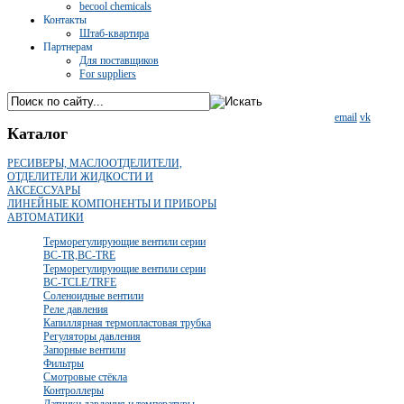
becool chemicals
Контакты
Штаб-квартира
Партнерам
Для поставщиков
For suppliers
email
vk
Каталог
РЕСИВЕРЫ, МАСЛООТДЕЛИТЕЛИ,
ОТДЕЛИТЕЛИ ЖИДКОСТИ И
АКСЕССУАРЫ
ЛИНЕЙНЫЕ КОМПОНЕНТЫ И ПРИБОРЫ
АВТОМАТИКИ
Терморегулирующие вентили серии
BC-TR,BC-TRE
Терморегулирующие вентили серии
BC-TCLE/TRFE
Соленоидные вентили
Реле давления
Капиллярная термопластовая трубка
Регуляторы давления
Запорные вентили
Фильтры
Смотровые стёкла
Контроллеры
Датчики давления и температуры