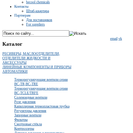
becool chemicals
Контакты
Штаб-квартира
Партнерам
Для поставщиков
For suppliers
email
vk
Каталог
РЕСИВЕРЫ, МАСЛООТДЕЛИТЕЛИ,
ОТДЕЛИТЕЛИ ЖИДКОСТИ И
АКСЕССУАРЫ
ЛИНЕЙНЫЕ КОМПОНЕНТЫ И ПРИБОРЫ
АВТОМАТИКИ
Терморегулирующие вентили серии
BC-TR,BC-TRE
Терморегулирующие вентили серии
BC-TCLE/TRFE
Соленоидные вентили
Реле давления
Капиллярная термопластовая трубка
Регуляторы давления
Запорные вентили
Фильтры
Смотровые стёкла
Контроллеры
Датчики давления и температуры