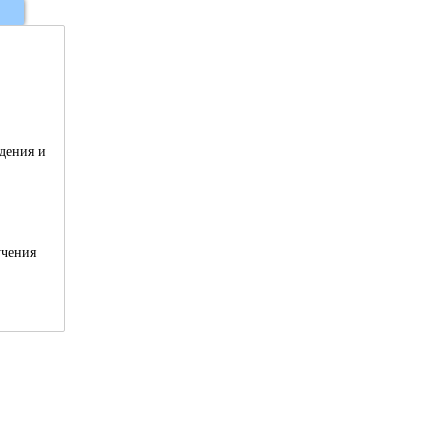
дения и
учения