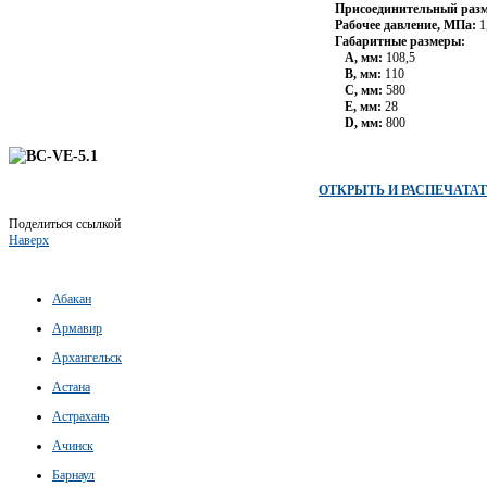
Присоединительный разм
Рабочее давление, МПа:
1
Габаритные размеры:
А, мм:
108,5
В, мм:
110
С, мм:
580
Е, мм:
28
D, мм:
800
ОТКРЫТЬ И РАСПЕЧАТА
Поделиться ссылкой
Наверх
Абакан
Армавир
Архангельск
Астана
Астрахань
Ачинск
Барнаул