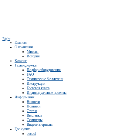
Right
Главная
О компании
Миссия
История
Каталог
Техподдержка
Подбор оборудования
FAQ
Технические бюллетени
Инструкции
Гостевая книга
Индивидуальные проекты
Информация
Новости
Новинки
Статьи
Выставки
Семинары
Видеоматериалы
Где купить
becool