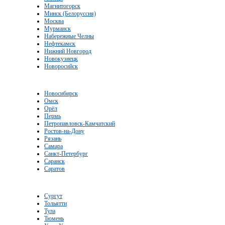
Магнитогорск
Минск (Белоруссия)
Москва
Мурманск
Набережные Челны
Нефтекамск
Нижний Новгород
Новокузнецк
Новоросийск
Новосибирск
Омск
Орёл
Пермь
Петропавловск-Камчатский
Ростов-на-Дону
Рязань
Самара
Санкт-Петербург
Саранск
Саратов
Сургут
Тольятти
Тула
Тюмень