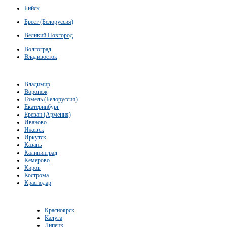
Бийск
Брест (Белоруссия)
Великий Новгород
Волгоград
Владивосток
Владимир
Воронеж
Гомель (Белоруссия)
Екатеринбург
Ереван (Армения)
Иваново
Ижевск
Иркутск
Казань
Калининград
Кемерово
Киров
Кострома
Краснодар
Красноярск
Калуга
Липецк