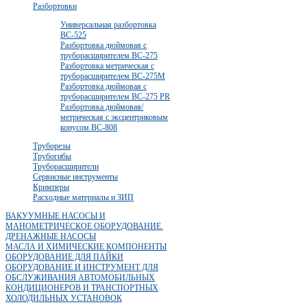
Разбортовки
Универсальная разбортовка
BC-525
Разбортовка дюймовая с
труборасширителем BC-275
Разбортовка метрическая с
труборасширителем BC-275М
Разбортовка дюймовая с
труборасширителем BC-275 PR
Разбортовка дюймовая/
метрическая с эксцентриковым
конусом BC-808
Труборезы
Трубогибы
Труборасширители
Сервисные инструменты
Кримперы
Расходные материалы и ЗИП
ВАКУУМНЫЕ НАСОСЫ И
МАНОМЕТРИЧЕСКОЕ ОБОРУДОВАНИЕ.
ДРЕНАЖНЫЕ НАСОСЫ
МАСЛА И ХИМИЧЕСКИЕ КОМПОНЕНТЫ
ОБОРУДОВАНИЕ ДЛЯ ПАЙКИ
ОБОРУДОВАНИЕ И ИНСТРУМЕНТ ДЛЯ
ОБСЛУЖИВАНИЯ АВТОМОБИЛЬНЫХ
КОНДИЦИОНЕРОВ И ТРАНСПОРТНЫХ
ХОЛОДИЛЬНЫХ УСТАНОВОК