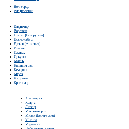
Волгоград
Владивосток
Владимир
Воронеж
Гомель (Белоруссия)
Екатеринбург
Ереван (Армения)
Иваново
Ижевск
Иркутск
Казань
Калининград
Кемерово
Киров
Кострома
Краснодар
Красноярск
Калуга
Липецк
Магнитогорск
Минск (Белоруссия)
Москва
Мурманск
Набережные Челны