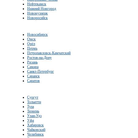
Нефтекамск
Нижний Новгород
Новокузнецк
Новоросийск
Новосибирск
Омск
Орёл
Пермь
Петропавловск-Камчатский
Ростов-на-Дону
Рязань
Самара
Санкт-Петербург
Саранск
Саратов
Сургут
Тольятти
Тула
Тюмень
Улан-Удэ
Уфа
Хабаровск
Чайковский
Челябинск