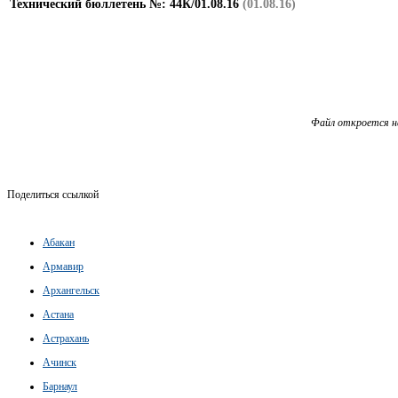
Технический бюллетень №: 44К/01.08.16
(01.08.16)
Файл откроется н
Поделиться ссылкой
Абакан
Армавир
Архангельск
Астана
Астрахань
Ачинск
Барнаул