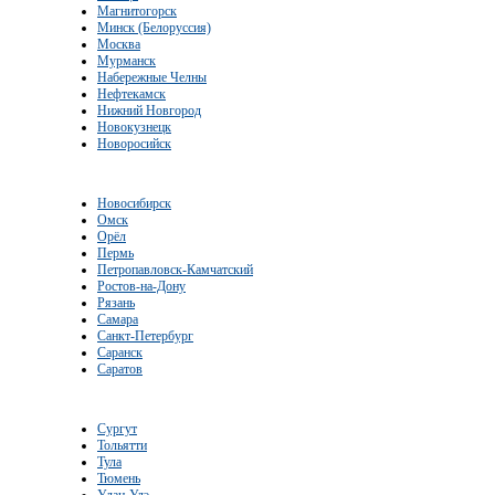
Магнитогорск
Минск (Белоруссия)
Москва
Мурманск
Набережные Челны
Нефтекамск
Нижний Новгород
Новокузнецк
Новоросийск
Новосибирск
Омск
Орёл
Пермь
Петропавловск-Камчатский
Ростов-на-Дону
Рязань
Самара
Санкт-Петербург
Саранск
Саратов
Сургут
Тольятти
Тула
Тюмень