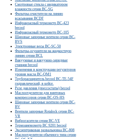
Смотровые стекла c индикатором
влажности серии BC-SG
Фильтры-очистители на линию
всасывания BCDF
Инфракрасный термометр BC-423
becool
Инфракрасный термометр BC-105
Шаровые запорные вентили серии BC-
BVS
Электронные весы BC-SC-50
Фильтры-осушители на жидкостную
линию серии BCL
Вакуумные и вакуумно-зарядные
станции becool
Изменения в конструкции регуляторов
уровня масла BC-OM1
Труборасширитель becool BC-TE-54F
гидравлический, в кейсе.
Реле давления (прессостаты) becool
Маслоотделители для винтовых
компрессоров серии ВС-OS-HS
Шаровые запорные вентили серии BC-
BV
Вентили запорные Rotalock серии BC-
VR
Виброгасители серии BC-VE
Термоанемометр BC 9201 becool
Эксцентриковая развальцовка ВС-808
Маслоотделители обычного типа серии