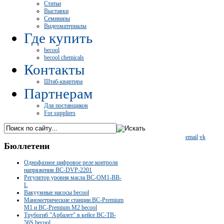
Статьи
Выставки
Семинары
Видеоматериалы
Где купить
becool
becool chemicals
Контакты
Штаб-квартира
Партнерам
Для поставщиков
For suppliers
email
vk
Бюллетени
Однофазное цифровое реле контроля
напряжения BC-DVP-2201
Регулятор уровня масла BC-OM1-BB-
L
Вакуумные насосы becool
Манометрические станции BC-Premium
M1 и BC-Premium M2 becool
Трубогиб "Арбалет" в кейсе BC-TB-
56S becool