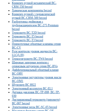
Кримпер ручной механический BC-
CRM-550 becool
Химические компоненты becool
Кримпер ручной с гидравлической
ручкой BC-CRM-500 becool
Разбортовка дюймовая с
труборасширителем BC-275 Premium
becool
Термометр BC-T2D becool
Термометр BC-T5 becool
Термометр BC-T3 becool
Прямоточные обратные клапаны серии
BC-CV
Реле контроля уровня жидкости ВС-
LLC(L/H)
Термогигрометр BC-TW4 becool
Шаровые запорные вентили с
сервисным штуцером серии BC-BVa
Дифференциальный обратный клапан
BC-ORV
Электронные регуляторы уровня масла
BC-OM1
Шумомер BC 8922
Электронный коллектор BC-EL1
Датчики давления BC-TP-008, BC-TP-
030
Дистанционный термометр (пирометр)
BC-007 becool
Электронные весы BC-SC-05 becool
Масляные фильтры серии BC-OF