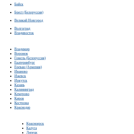
Бийск
Брест (Белоруссия)
Великий Новгород
Волгоград
Владивосток
Владимир
Воронеж
Гомель (Белоруссия)
Екатеринбург
Ереван (Армения)
Иваново
Ижевск
Иркутск
Казань
Калининград
Кемерово
Киров
Кострома
Краснодар
Красноярск
Калуга
Липецк