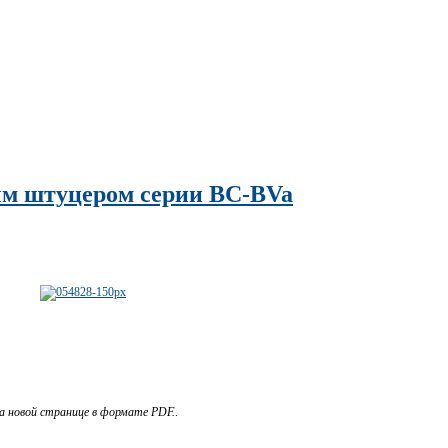
ым штуцером серии BC-BVa
а новой странице в формате PDF.
.