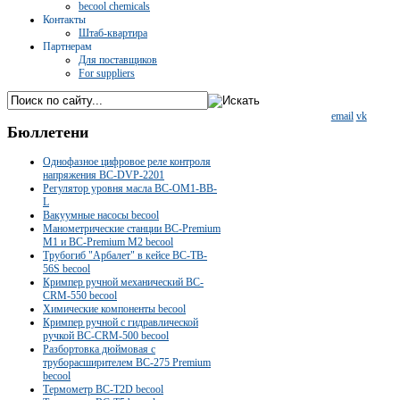
becool chemicals
Контакты
Штаб-квартира
Партнерам
Для поставщиков
For suppliers
email
vk
Бюллетени
Однофазное цифровое реле контроля
напряжения BC-DVP-2201
Регулятор уровня масла BC-OM1-BB-
L
Вакуумные насосы becool
Манометрические станции BC-Premium
M1 и BC-Premium M2 becool
Трубогиб "Арбалет" в кейсе BC-TB-
56S becool
Кримпер ручной механический BC-
CRM-550 becool
Химические компоненты becool
Кримпер ручной с гидравлической
ручкой BC-CRM-500 becool
Разбортовка дюймовая с
труборасширителем BC-275 Premium
becool
Термометр BC-T2D becool