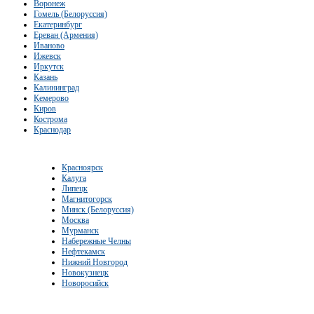
Воронеж
Гомель (Белоруссия)
Екатеринбург
Ереван (Армения)
Иваново
Ижевск
Иркутск
Казань
Калининград
Кемерово
Киров
Кострома
Краснодар
Красноярск
Калуга
Липецк
Магнитогорск
Минск (Белоруссия)
Москва
Мурманск
Набережные Челны
Нефтекамск
Нижний Новгород
Новокузнецк
Новоросийск