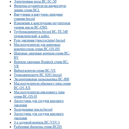
Электронные весы BC-SC-50
Фильтры-осушители на жидкостную
линию серии BCL
Вакуумные и вакуумно-зарядные
станции becool
Изменения в конструкции регуляторов
уровня масла BC-OM1
Труборасширитель becool BC-TE-54F
гидравлический, в кейсе.
Реле давления (прессостаты) becool
Маслоотделители для винтовых
компрессоров серии ВС-OS-HS
Шаровые запорные вентили серии BC-
BV
Вентили запорные Rotalock серии BC-
VR
Виброгасители серии BC-VE
Термоанемометр BC 9201 becool
Эксцентриковая развальцовка ВС-808
Маслоотделители обычного типа серии
ВС-OS-XX
Маслоотделители циклонного типа
серии ВС-OS-Н
Аксессуары для сосудов высокого
давления
Холодильные масла becool
Аксессуары для сосудов высокого
давления
3-х ходовой вентиль BC-VSV-1
Разборные фильтры серии BCDS