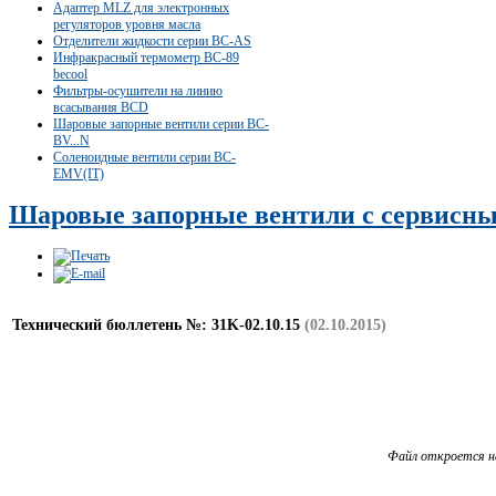
Адаптер MLZ для электронных
регуляторов уровня масла
Отделители жидкости серии ВС-AS
Инфракрасный термометр BC-89
becool
Фильтры-осушители на линию
всасывания BCD
Шаровые запорные вентили серии BC-
BV...N
Соленоидные вентили серии BC-
EMV(IT)
Шаровые запорные вентили с сервисн
Технический бюллетень №: 31K-02.10.15
(02.10.2015)
Файл откроется н