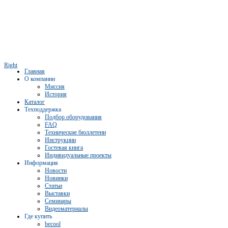
Right
Главная
О компании
Миссия
История
Каталог
Техподдержка
Подбор оборудования
FAQ
Технические бюллетени
Инструкции
Гостевая книга
Индивидуальные проекты
Информация
Новости
Новинки
Статьи
Выставки
Семинары
Видеоматериалы
Где купить
becool