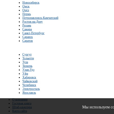
Новосибирск
Омск
Орёл
Пермь
Петропавловск-Камчатский
Ростов-на-Дону
Рязань
Самара
Санкт-Петербург
Саранск
Саратов
Сургут
Тольятти
Тула
Тюмень
Улан-Удэ
Уфа
Хабаровск
Чайковский
Челябинск
Электросталь
Ярославль
О компании
Гостевая книга
Мы используем co
Штаб-квартира
Карта сайта