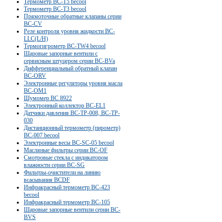
Термометр BC-T5 becool
Термометр BC-T3 becool
Прямоточные обратные клапаны серии
BC-CV
Реле контроля уровня жидкости ВС-
LLC(L/H)
Термогигрометр BC-TW4 becool
Шаровые запорные вентили с
сервисным штуцером серии BC-BVa
Дифференциальный обратный клапан
BC-ORV
Электронные регуляторы уровня масла
BC-OM1
Шумомер BC 8922
Электронный коллектор BC-EL1
Датчики давления BC-TP-008, BC-TP-
030
Дистанционный термометр (пирометр)
BC-007 becool
Электронные весы BC-SC-05 becool
Масляные фильтры серии BC-OF
Смотровые стекла c индикатором
влажности серии BC-SG
Фильтры-очистители на линию
всасывания BCDF
Инфракрасный термометр BC-423
becool
Инфракрасный термометр BC-105
Шаровые запорные вентили серии BC-
BVS