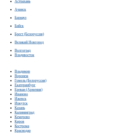
Астрахань
Ачинск
Барнаул
Бийск
Брест (Белоруссия)
Великий Новгород
Волгоград
Владивосток
Владимир
Воронеж
Гомель (Белоруссия)
Екатеринбург
Ереван (Армения)
Иваново
Ижевск
Иркутск
Казань
Калининград
Кемерово
Киров
Кострома
Краснодар