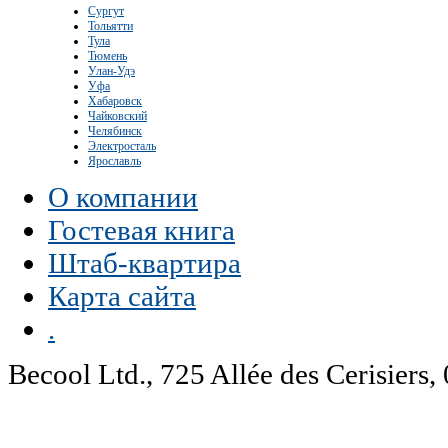
Сургут
Тольятти
Тула
Тюмень
Улан-Удэ
Уфа
Хабаровск
Чайковский
Челябинск
Электросталь
Ярославль
О компании
Гостевая книга
Штаб-квартира
Карта сайта
.
Becool Ltd., 725 Allée des Cerisie