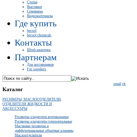
Статьи
Выставки
Семинары
Видеоматериалы
Где купить
becool
becool chemicals
Контакты
Штаб-квартира
Партнерам
Для поставщиков
For suppliers
email
vk
Каталог
РЕСИВЕРЫ, МАСЛООТДЕЛИТЕЛИ,
ОТДЕЛИТЕЛИ ЖИДКОСТИ И
АКСЕССУАРЫ
Ресиверы хладагента вертикальные
Ресиверы хладагента горизонтальные
Масляные ресиверы и
дифференциальные обратные клапаны
Маслоотделители