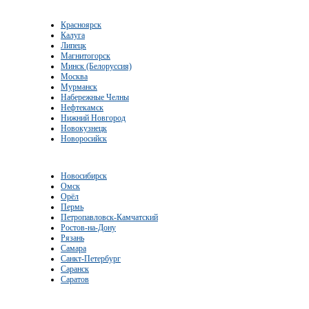
Красноярск
Калуга
Липецк
Магнитогорск
Минск (Белоруссия)
Москва
Мурманск
Набережные Челны
Нефтекамск
Нижний Новгород
Новокузнецк
Новоросийск
Новосибирск
Омск
Орёл
Пермь
Петропавловск-Камчатский
Ростов-на-Дону
Рязань
Самара
Санкт-Петербург
Саранск
Саратов