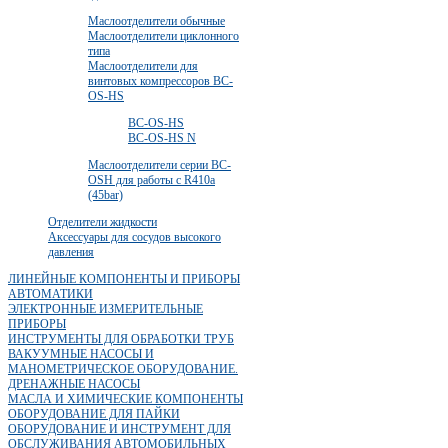
Маслоотделители обычные
Маслоотделители циклонного
типа
Маслоотделители для
винтовых компрессоров ВС-
OS-HS
ВС-OS-HS
ВС-OS-HS N
Маслоотделители серии BC-
OSH для работы с R410a
(45bar)
Отделители жидкости
Аксессуары для сосудов высокого
давления
ЛИНЕЙНЫЕ КОМПОНЕНТЫ И ПРИБОРЫ
АВТОМАТИКИ
ЭЛЕКТРОННЫЕ ИЗМЕРИТЕЛЬНЫЕ
ПРИБОРЫ
ИНСТРУМЕНТЫ ДЛЯ ОБРАБОТКИ ТРУБ
ВАКУУМНЫЕ НАСОСЫ И
МАНОМЕТРИЧЕСКОЕ ОБОРУДОВАНИЕ.
ДРЕНАЖНЫЕ НАСОСЫ
МАСЛА И ХИМИЧЕСКИЕ КОМПОНЕНТЫ
ОБОРУДОВАНИЕ ДЛЯ ПАЙКИ
ОБОРУДОВАНИЕ И ИНСТРУМЕНТ ДЛЯ
ОБСЛУЖИВАНИЯ АВТОМОБИЛЬНЫХ