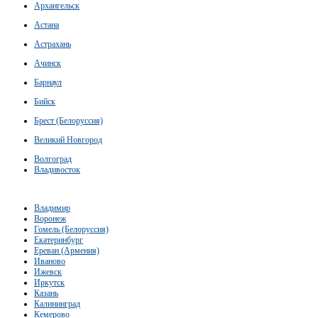
Архангельск
Астана
Астрахань
Ачинск
Барнаул
Бийск
Брест (Белоруссия)
Великий Новгород
Волгоград
Владивосток
Владимир
Воронеж
Гомель (Белоруссия)
Екатеринбург
Ереван (Армения)
Иваново
Ижевск
Иркутск
Казань
Калининград
Кемерово