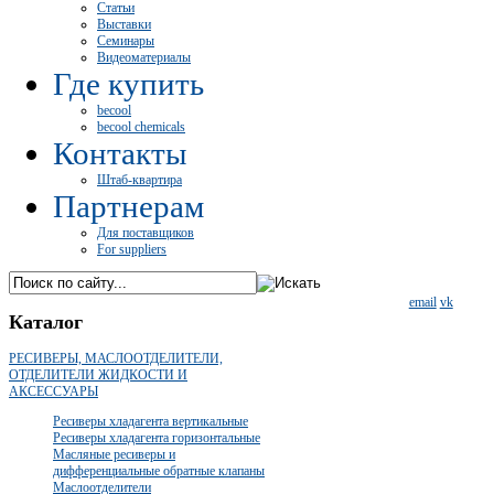
Статьи
Выставки
Семинары
Видеоматериалы
Где купить
becool
becool chemicals
Контакты
Штаб-квартира
Партнерам
Для поставщиков
For suppliers
email
vk
Каталог
РЕСИВЕРЫ, МАСЛООТДЕЛИТЕЛИ,
ОТДЕЛИТЕЛИ ЖИДКОСТИ И
АКСЕССУАРЫ
Ресиверы хладагента вертикальные
Ресиверы хладагента горизонтальные
Масляные ресиверы и
дифференциальные обратные клапаны
Маслоотделители