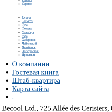
Саратов
Сургут
Тольятти
Тула
Тюмень
Улан-Удэ
Уфа
Хабаровск
Чайковский
Челябинск
Электросталь
Ярославль
О компании
Гостевая книга
Штаб-квартира
Карта сайта
.
Becool Ltd., 725 Allée des Cerisie