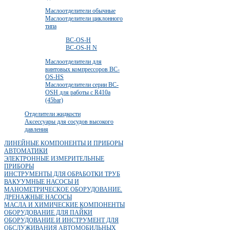
Маслоотделители обычные
Маслоотделители циклонного
типа
ВС-OS-Н
ВС-OS-Н N
Маслоотделители для
винтовых компрессоров ВС-
OS-HS
Маслоотделители серии BC-
OSH для работы с R410a
(45bar)
Отделители жидкости
Аксессуары для сосудов высокого
давления
ЛИНЕЙНЫЕ КОМПОНЕНТЫ И ПРИБОРЫ
АВТОМАТИКИ
ЭЛЕКТРОННЫЕ ИЗМЕРИТЕЛЬНЫЕ
ПРИБОРЫ
ИНСТРУМЕНТЫ ДЛЯ ОБРАБОТКИ ТРУБ
ВАКУУМНЫЕ НАСОСЫ И
МАНОМЕТРИЧЕСКОЕ ОБОРУДОВАНИЕ.
ДРЕНАЖНЫЕ НАСОСЫ
МАСЛА И ХИМИЧЕСКИЕ КОМПОНЕНТЫ
ОБОРУДОВАНИЕ ДЛЯ ПАЙКИ
ОБОРУДОВАНИЕ И ИНСТРУМЕНТ ДЛЯ
ОБСЛУЖИВАНИЯ АВТОМОБИЛЬНЫХ