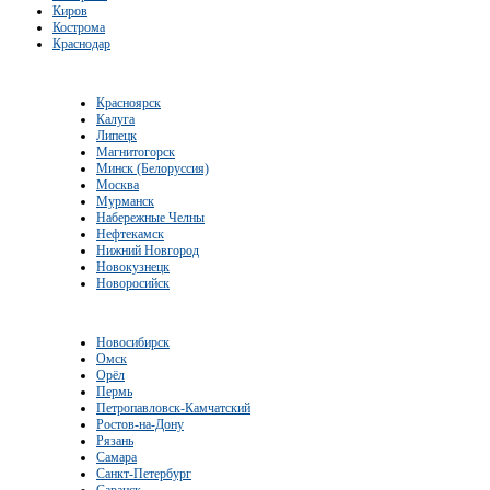
Киров
Кострома
Краснодар
Красноярск
Калуга
Липецк
Магнитогорск
Минск (Белоруссия)
Москва
Мурманск
Набережные Челны
Нефтекамск
Нижний Новгород
Новокузнецк
Новоросийск
Новосибирск
Омск
Орёл
Пермь
Петропавловск-Камчатский
Ростов-на-Дону
Рязань
Самара
Санкт-Петербург
Саранск