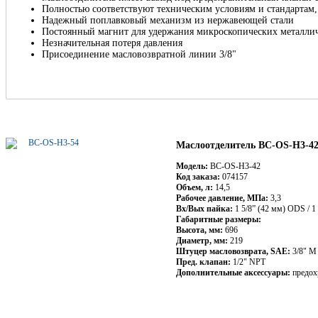
Полностью соответствуют техническим условиям и стандартам
Надежный поплавковый механизм из нержавеющей стали
Постоянный магнит для удержания микроскопических металли
Незначительная потеря давления
Присоединение масловозвратной линии 3/8"
Маслоотделитель BC-OS-H3-4
Модель:
BC-OS-H3-42
Код заказа:
074157
Объем, л:
14,5
Рабочее давление, МПа:
3,3
Вх/Вых пайка:
1 5/8” (42 мм) ODS / 1
Габаритные размеры:
Высота, мм:
696
Диаметр, мм:
219
Штуцер масловозврата, SAE:
3/8" M
Пред. клапан:
1/2" NPT
Дополнительные аксессуары:
предох