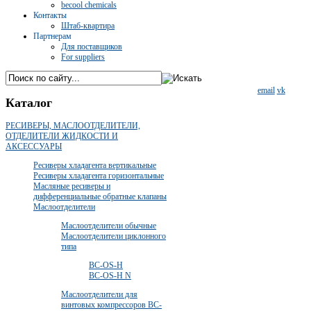
becool chemicals
Контакты
Штаб-квартира
Партнерам
Для поставщиков
For suppliers
email
vk
Каталог
РЕСИВЕРЫ, МАСЛООТДЕЛИТЕЛИ,
ОТДЕЛИТЕЛИ ЖИДКОСТИ И
АКСЕССУАРЫ
Ресиверы хладагента вертикальные
Ресиверы хладагента горизонтальные
Масляные ресиверы и
дифференциальные обратные клапаны
Маслоотделители
Маслоотделители обычные
Маслоотделители циклонного
типа
ВС-OS-Н
ВС-OS-Н N
Маслоотделители для
винтовых компрессоров ВС-