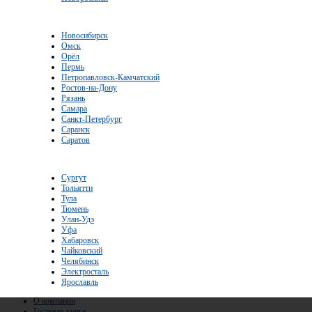
Новосибирск
Омск
Орёл
Пермь
Петропавловск-Камчатский
Ростов-на-Дону
Рязань
Самара
Санкт-Петербург
Саранск
Саратов
Сургут
Тольятти
Тула
Тюмень
Улан-Удэ
Уфа
Хабаровск
Чайковский
Челябинск
Электросталь
Ярославль
О компании
Гостевая книга