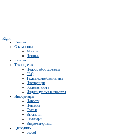
Right
Главная
О компании
Миссия
История
Каталог
Техподдержка
Подбор оборудования
FAQ
Технические бюллетени
Инструкции
Гостевая книга
Индивидуальные проекты
Информация
Новости
Новинки
Статьи
Выставки
Семинары
Видеоматериалы
Где купить
becool