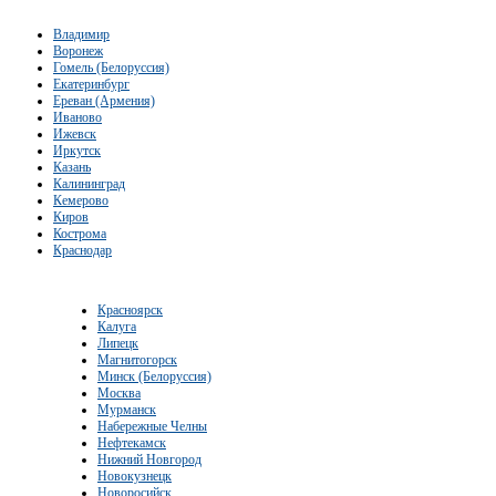
Владимир
Воронеж
Гомель (Белоруссия)
Екатеринбург
Ереван (Армения)
Иваново
Ижевск
Иркутск
Казань
Калининград
Кемерово
Киров
Кострома
Краснодар
Красноярск
Калуга
Липецк
Магнитогорск
Минск (Белоруссия)
Москва
Мурманск
Набережные Челны
Нефтекамск
Нижний Новгород
Новокузнецк
Новоросийск