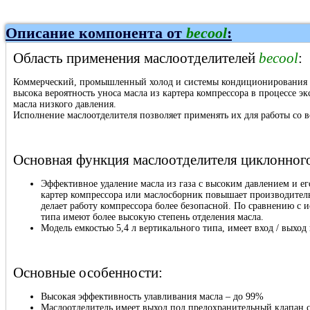
Описание компонента от
becool
:
Область применения маслоотделителей
becool
:
Коммерческий, промышленный холод и системы кондиционирования на
высока вероятность уноса масла из картера компрессора в процессе 
масла низкого давления.
Исполнение маслоотделителя позволяет применять их для работы со 
Основная функция маслоотделителя циклонного
Эффективное удаление масла из газа с высоким давлением и е
картер компрессора или маслосборник повышает производитель
делает работу компрессора более безопасной. По сравнению с
типа имеют более высокую степень отделения масла.
Модель емкостью 5,4 л вертикального типа, имеет вход / выход
Основные особенности:
Высокая эффективность улавливания масла – до 99%
Маслоотделитель имеет выход под предохранительный клапан c 