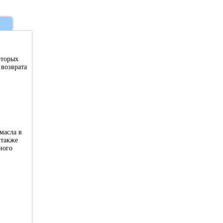
оторых
 возврата
масла в
 также
ного