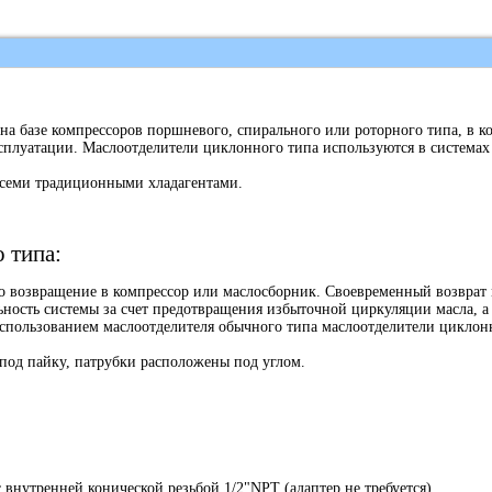
 базе компрессоров поршневого, спирального или роторного типа, в к
эксплуатации. Маслоотделители циклонного типа используются в системах
всеми традиционными хладагентами.
 типа:
го возвращение в компрессор или маслосборник. Своевременный возврат 
ность системы за счет предотвращения избыточной циркуляции масла, а
 использованием маслоотделителя обычного типа маслоотделители циклон
 под пайку, патрубки расположены под углом.
внутренней конической резьбой 1/2"NPT (адаптер не требуется)