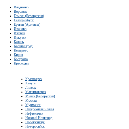
Владимир
Воронеж
Гомель (Белоруссия)
Екатеринбург
Ереван (Армения)
Иваново
Ижевск
Иркутск
Казань
Калининград
Кемерово
Киров
Кострома
Краснодар
Красноярск
Калуга
Липецк
Магнитогорск
Минск (Белоруссия)
Москва
Мурманск
Набережные Челны
Нефтекамск
Нижний Новгород
Новокузнецк
Новоросийск