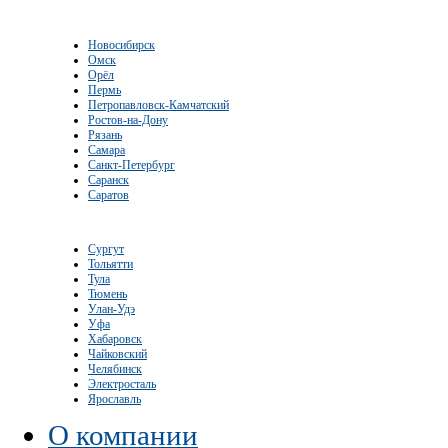
Новосибирск
Омск
Орёл
Пермь
Петропавловск-Камчатский
Ростов-на-Дону
Рязань
Самара
Санкт-Петербург
Саранск
Саратов
Сургут
Тольятти
Тула
Тюмень
Улан-Удэ
Уфа
Хабаровск
Чайковский
Челябинск
Электросталь
Ярославль
О компании