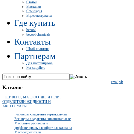
Статьи
Выставки
Семинары
Видеоматериалы
Где купить
becool
becool chemicals
Контакты
Штаб-квартира
Партнерам
Для поставщиков
For suppliers
email
vk
Каталог
РЕСИВЕРЫ, МАСЛООТДЕЛИТЕЛИ,
ОТДЕЛИТЕЛИ ЖИДКОСТИ И
АКСЕССУАРЫ
Ресиверы хладагента вертикальные
Ресиверы хладагента горизонтальные
Масляные ресиверы и
дифференциальные обратные клапаны
Маслоотделители