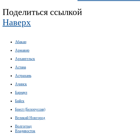
Поделиться ссылкой
Наверх
Абакан
Армавир
Архангельск
Астана
Астрахань
Ачинск
Барнаул
Бийск
Брест (Белоруссия)
Великий Новгород
Волгоград
Владивосток