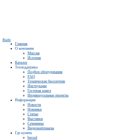
Right
Главная
О компании
Миссия
История
Каталог
Техподдержка
Подбор оборудования
FAQ
Технические бюллетени
Инструкции
Гостевая книга
Индивидуальные проекты
Информация
Новости
Новинки
Статьи
Выставки
Семинары
Видеоматериалы
Где купить
becool