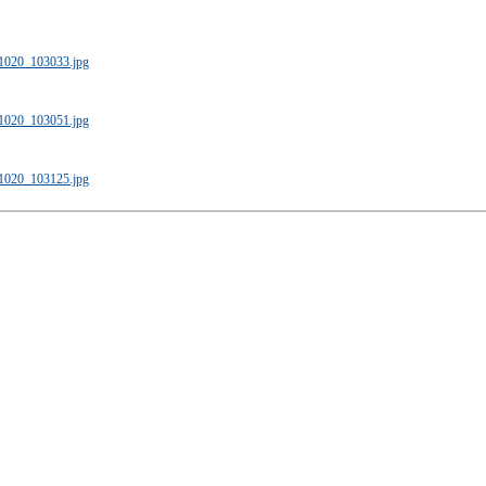
61020_103033.jpg
61020_103051.jpg
61020_103125.jpg