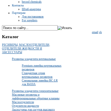
becool chemicals
Контакты
Штаб-квартира
Партнерам
Для поставщиков
For suppliers
email
vk
Каталог
РЕСИВЕРЫ, МАСЛООТДЕЛИТЕЛИ,
ОТДЕЛИТЕЛИ ЖИДКОСТИ И
АКСЕССУАРЫ
Ресиверы хладагента вертикальные
Premium-линейка вертикальных
ресиверов
Стандартная серия
вертикальных ресиверов
Специальная линейка BC-LR
для R410A
Ресиверы хладагента горизонтальные
Масляные ресиверы и
дифференциальные обратные клапаны
Маслоотделители
Отделители жидкости
Аксессуары для сосудов высокого