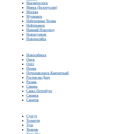
Магнитогорск
Минск (Белоруссия)
Москва
Мурманск
Набережные Челны
Нефтекамск
Нижний Новгород
Новокузнецк
Новоросийск
Новосибирск
Омск
Орёл
Пермь
Петропавловск-Камчатский
Ростов-на-Дону
Рязань
Самара
Санкт-Петербург
Саранск
Саратов
Сургут
Тольятти
Тула
Тюмень