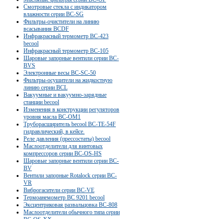
Смотровые стекла c индикатором
влажности серии BC-SG
Фильтры-очистители на линию
всасывания BCDF
Инфракрасный термометр BC-423
becool
Инфракрасный термометр BC-105
Шаровые запорные вентили серии BC-
BVS
Электронные весы BC-SC-50
Фильтры-осушители на жидкостную
линию серии BCL
Вакуумные и вакуумно-зарядные
станции becool
Изменения в конструкции регуляторов
уровня масла BC-OM1
Труборасширитель becool BC-TE-54F
гидравлический, в кейсе.
Реле давления (прессостаты) becool
Маслоотделители для винтовых
компрессоров серии ВС-OS-HS
Шаровые запорные вентили серии BC-
BV
Вентили запорные Rotalock серии BC-
VR
Виброгасители серии BC-VE
Термоанемометр BC 9201 becool
Эксцентриковая развальцовка ВС-808
Маслоотделители обычного типа серии