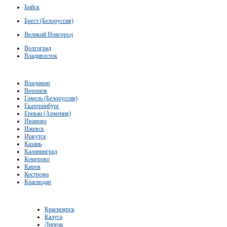
Бийск
Брест (Белоруссия)
Великий Новгород
Волгоград
Владивосток
Владимир
Воронеж
Гомель (Белоруссия)
Екатеринбург
Ереван (Армения)
Иваново
Ижевск
Иркутск
Казань
Калининград
Кемерово
Киров
Кострома
Краснодар
Красноярск
Калуга
Липецк