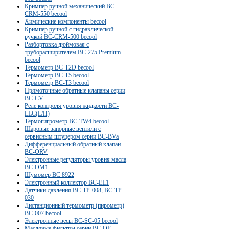
Кримпер ручной механический BC-
CRM-550 becool
Химические компоненты becool
Кримпер ручной с гидравлической
ручкой BC-CRM-500 becool
Разбортовка дюймовая с
труборасширителем BC-275 Premium
becool
Термометр BC-T2D becool
Термометр BC-T5 becool
Термометр BC-T3 becool
Прямоточные обратные клапаны серии
BC-CV
Реле контроля уровня жидкости ВС-
LLC(L/H)
Термогигрометр BC-TW4 becool
Шаровые запорные вентили с
сервисным штуцером серии BC-BVa
Дифференциальный обратный клапан
BC-ORV
Электронные регуляторы уровня масла
BC-OM1
Шумомер BC 8922
Электронный коллектор BC-EL1
Датчики давления BC-TP-008, BC-TP-
030
Дистанционный термометр (пирометр)
BC-007 becool
Электронные весы BC-SC-05 becool
Масляные фильтры серии BC-OF