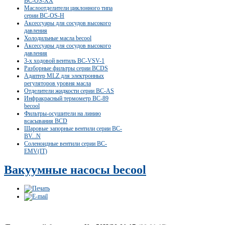
ВС-OS-XX
Маслоотделители циклонного типа
серии ВС-OS-Н
Аксессуары для сосудов высокого
давления
Холодильные масла becool
Аксессуары для сосудов высокого
давления
3-х ходовой вентиль BC-VSV-1
Разборные фильтры серии BCDS
Адаптер MLZ для электронных
регуляторов уровня масла
Отделители жидкости серии ВС-AS
Инфракрасный термометр BC-89
becool
Фильтры-осушители на линию
всасывания BCD
Шаровые запорные вентили серии BC-
BV...N
Соленоидные вентили серии BC-
EMV(IT)
Вакуумные насосы becool