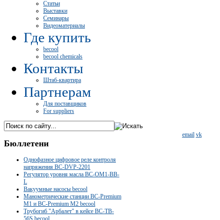
Статьи
Выставки
Семинары
Видеоматериалы
Где купить
becool
becool chemicals
Контакты
Штаб-квартира
Партнерам
Для поставщиков
For suppliers
email
vk
Бюллетени
Однофазное цифровое реле контроля
напряжения BC-DVP-2201
Регулятор уровня масла BC-OM1-BB-
L
Вакуумные насосы becool
Манометрические станции BC-Premium
M1 и BC-Premium M2 becool
Трубогиб "Арбалет" в кейсе BC-TB-
56S becool