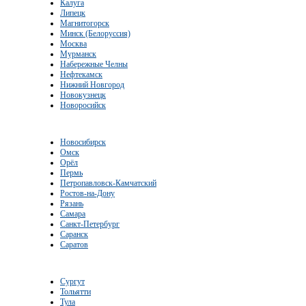
Калуга
Липецк
Магнитогорск
Минск (Белоруссия)
Москва
Мурманск
Набережные Челны
Нефтекамск
Нижний Новгород
Новокузнецк
Новоросийск
Новосибирск
Омск
Орёл
Пермь
Петропавловск-Камчатский
Ростов-на-Дону
Рязань
Самара
Санкт-Петербург
Саранск
Саратов
Сургут
Тольятти
Тула