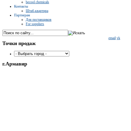
becool chemicals
Контакты
Штаб-квартира
Партнерам
Для поставщиков
For suppliers
email
vk
Точки
продаж
г.Армавир