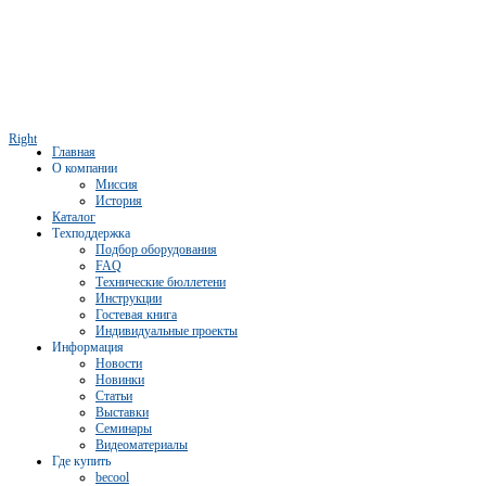
Right
Главная
О компании
Миссия
История
Каталог
Техподдержка
Подбор оборудования
FAQ
Технические бюллетени
Инструкции
Гостевая книга
Индивидуальные проекты
Информация
Новости
Новинки
Статьи
Выставки
Семинары
Видеоматериалы
Где купить
becool