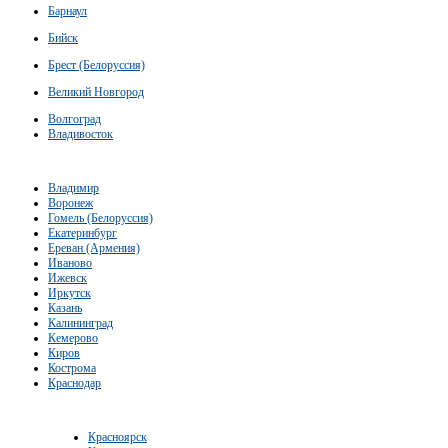
Барнаул
Бийск
Брест (Белоруссия)
Великий Новгород
Волгоград
Владивосток
Владимир
Воронеж
Гомель (Белоруссия)
Екатеринбург
Ереван (Армения)
Иваново
Ижевск
Иркутск
Казань
Калининград
Кемерово
Киров
Кострома
Краснодар
Красноярск