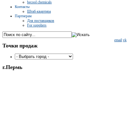
becool chemicals
Контакты
Штаб-квартира
Партнерам
Для поставщиков
For suppliers
email
vk
Точки
продаж
г.Пермь