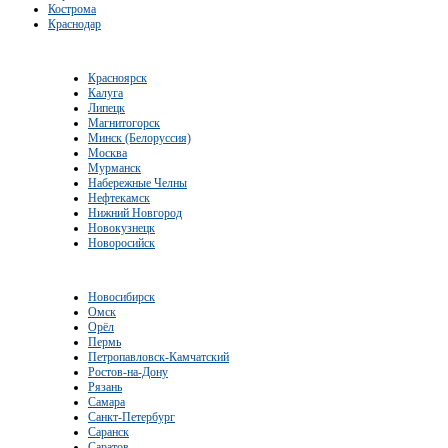
Кострома
Краснодар
Красноярск
Калуга
Липецк
Магнитогорск
Минск (Белоруссия)
Москва
Мурманск
Набережные Челны
Нефтекамск
Нижний Новгород
Новокузнецк
Новоросийск
Новосибирск
Омск
Орёл
Пермь
Петропавловск-Камчатский
Ростов-на-Дону
Рязань
Самара
Санкт-Петербург
Саранск
Саратов