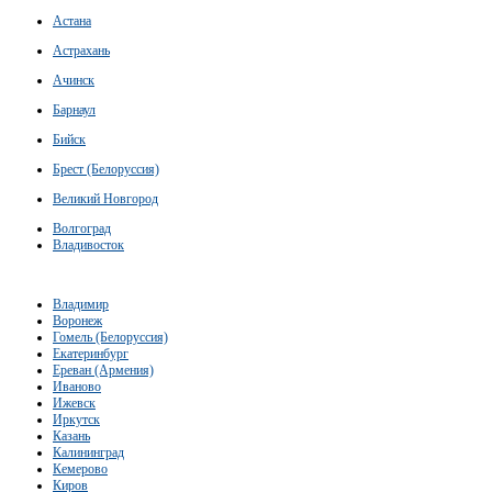
Астана
Астрахань
Ачинск
Барнаул
Бийск
Брест (Белоруссия)
Великий Новгород
Волгоград
Владивосток
Владимир
Воронеж
Гомель (Белоруссия)
Екатеринбург
Ереван (Армения)
Иваново
Ижевск
Иркутск
Казань
Калининград
Кемерово
Киров