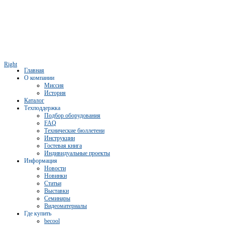
Right
Главная
О компании
Миссия
История
Каталог
Техподдержка
Подбор оборудования
FAQ
Технические бюллетени
Инструкции
Гостевая книга
Индивидуальные проекты
Информация
Новости
Новинки
Статьи
Выставки
Семинары
Видеоматериалы
Где купить
becool