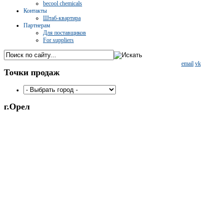
becool chemicals
Контакты
Штаб-квартира
Партнерам
Для поставщиков
For suppliers
email
vk
Точки
продаж
г.Орел