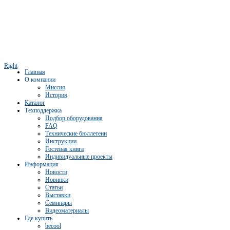
Right
Главная
О компании
Миссия
История
Каталог
Техподдержка
Подбор оборудования
FAQ
Технические бюллетени
Инструкции
Гостевая книга
Индивидуальные проекты
Информация
Новости
Новинки
Статьи
Выставки
Семинары
Видеоматериалы
Где купить
becool