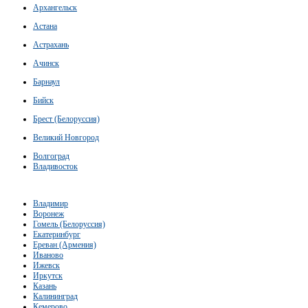
Архангельск
Астана
Астрахань
Ачинск
Барнаул
Бийск
Брест (Белоруссия)
Великий Новгород
Волгоград
Владивосток
Владимир
Воронеж
Гомель (Белоруссия)
Екатеринбург
Ереван (Армения)
Иваново
Ижевск
Иркутск
Казань
Калининград
Кемерово