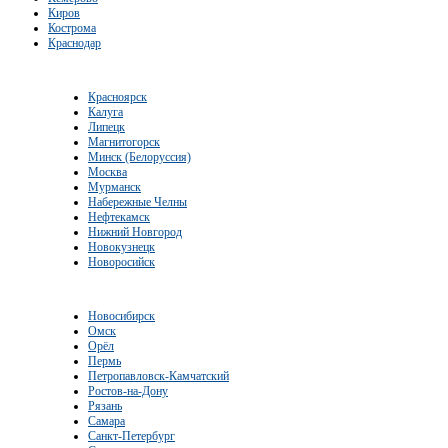
Киров
Кострома
Краснодар
Красноярск
Калуга
Липецк
Магнитогорск
Минск (Белоруссия)
Москва
Мурманск
Набережные Челны
Нефтекамск
Нижний Новгород
Новокузнецк
Новоросийск
Новосибирск
Омск
Орёл
Пермь
Петропавловск-Камчатский
Ростов-на-Дону
Рязань
Самара
Санкт-Петербург