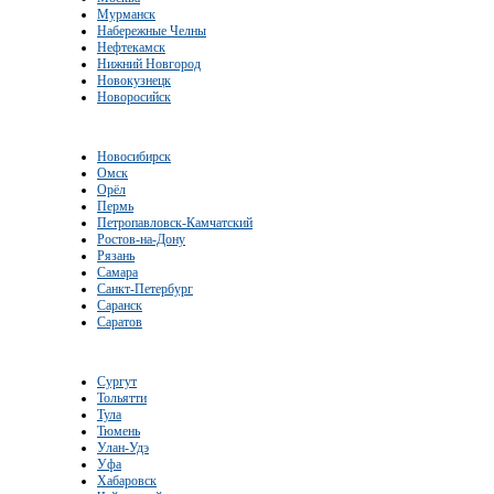
Мурманск
Набережные Челны
Нефтекамск
Нижний Новгород
Новокузнецк
Новоросийск
Новосибирск
Омск
Орёл
Пермь
Петропавловск-Камчатский
Ростов-на-Дону
Рязань
Самара
Санкт-Петербург
Саранск
Саратов
Сургут
Тольятти
Тула
Тюмень
Улан-Удэ
Уфа
Хабаровск