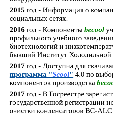
2015
год - Информация о компа
социальных сетях.
2016
год - Компоненты
becool
уч
профильного учебного заведени
биотехнологий и низкотемпера
бывший Институт Холодильной
2017
год - Доступна для скачива
программа "
Scool
"
4.0 по выбо
компонентов производства
beco
2017
год - В Госреестре зарегис
государственной регистрации 
очистки конденсаторов BC-ALC 