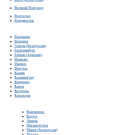
Великий Новгород
Волгоград
Владивосток
Владимир
Воронеж
Гомель (Белоруссия)
Екатеринбург
Ереван (Армения)
Иваново
Ижевск
Иркутск
Казань
Калининград
Кемерово
Киров
Кострома
Краснодар
Красноярск
Калуга
Липецк
Магнитогорск
Минск (Белоруссия)
Москва