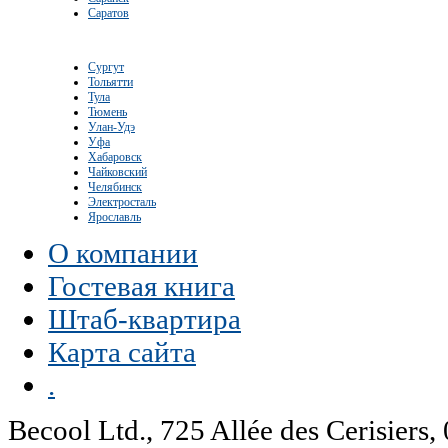
Саратов
Сургут
Тольятти
Тула
Тюмень
Улан-Удэ
Уфа
Хабаровск
Чайковский
Челябинск
Электросталь
Ярославль
О компании
Гостевая книга
Штаб-квартира
Карта сайта
.
Becool Ltd., 725 Allée des Cerisie