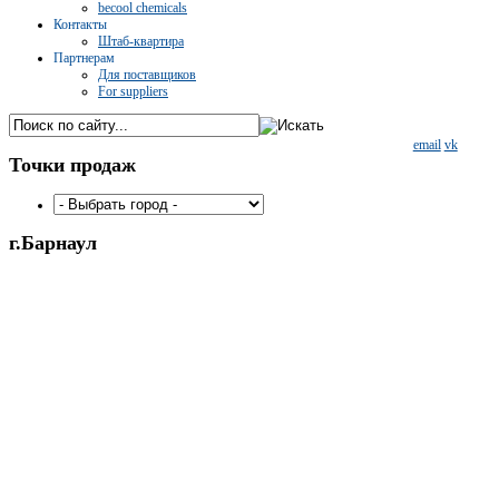
becool chemicals
Контакты
Штаб-квартира
Партнерам
Для поставщиков
For suppliers
email
vk
Точки
продаж
г.Барнаул