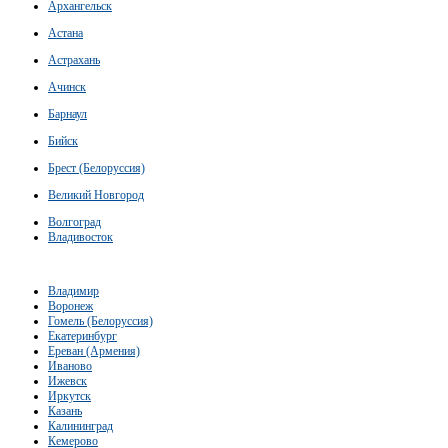
Архангельск
Астана
Астрахань
Ачинск
Барнаул
Бийск
Брест (Белоруссия)
Великий Новгород
Волгоград
Владивосток
Владимир
Воронеж
Гомель (Белоруссия)
Екатеринбург
Ереван (Армения)
Иваново
Ижевск
Иркутск
Казань
Калининград
Кемерово