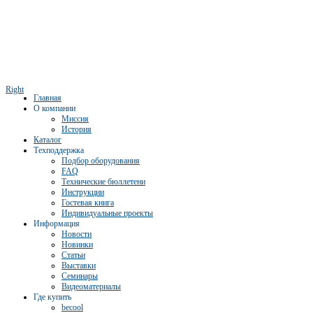
Right
Главная
О компании
Миссия
История
Каталог
Техподдержка
Подбор оборудования
FAQ
Технические бюллетени
Инструкции
Гостевая книга
Индивидуальные проекты
Информация
Новости
Новинки
Статьи
Выставки
Семинары
Видеоматериалы
Где купить
becool