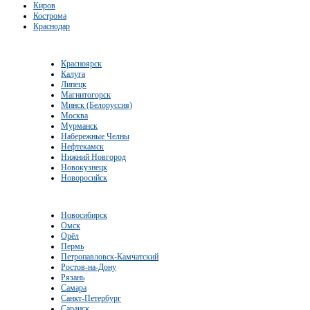
Киров
Кострома
Краснодар
Красноярск
Калуга
Липецк
Магнитогорск
Минск (Белоруссия)
Москва
Мурманск
Набережные Челны
Нефтекамск
Нижний Новгород
Новокузнецк
Новоросийск
Новосибирск
Омск
Орёл
Пермь
Петропавловск-Камчатский
Ростов-на-Дону
Рязань
Самара
Санкт-Петербург
Саранск