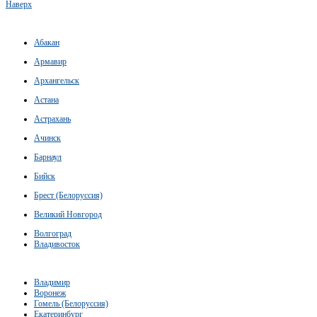
Наверх
Абакан
Армавир
Архангельск
Астана
Астрахань
Ачинск
Барнаул
Бийск
Брест (Белоруссия)
Великий Новгород
Волгоград
Владивосток
Владимир
Воронеж
Гомель (Белоруссия)
Екатеринбург