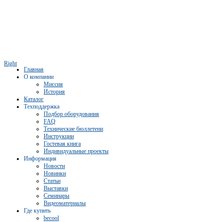
Right
Главная
О компании
Миссия
История
Каталог
Техподдержка
Подбор оборудования
FAQ
Технические бюллетени
Инструкции
Гостевая книга
Индивидуальные проекты
Информация
Новости
Новинки
Статьи
Выставки
Семинары
Видеоматериалы
Где купить
becool