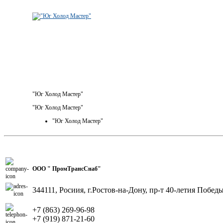
"Юг Холод Мастер"
"Юг Холод Мастер"
"Юг Холод Мастер"
ООО " ПромТрансСнаб"
344111, Росиия, г.Ростов-на-Дону, пр-т 40-летия Победы
+7 (863) 269-96-98
+7 (919) 871-21-60