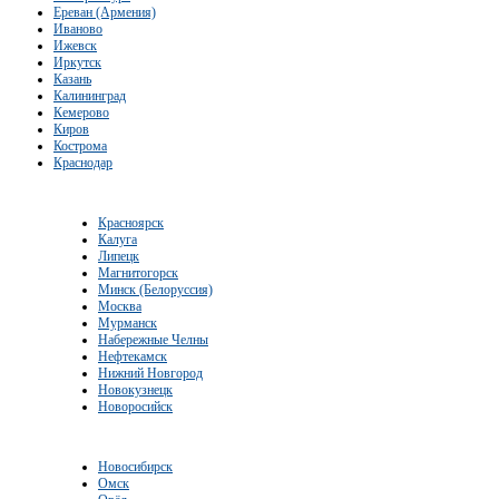
Ереван (Армения)
Иваново
Ижевск
Иркутск
Казань
Калининград
Кемерово
Киров
Кострома
Краснодар
Красноярск
Калуга
Липецк
Магнитогорск
Минск (Белоруссия)
Москва
Мурманск
Набережные Челны
Нефтекамск
Нижний Новгород
Новокузнецк
Новоросийск
Новосибирск
Омск