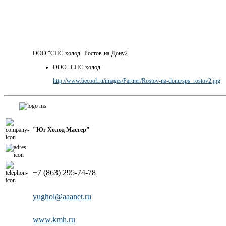
ООО "СПС-холод" Ростов-на-Дону2
ООО "СПС-холод"
http://www.becool.ru/images/Partner/Rostov-na-donu/sps_rostov2.jpg
"Юг Холод Мастер"
+7 (863) 295-74-78
yughol@aaanet.ru
www.kmh.ru