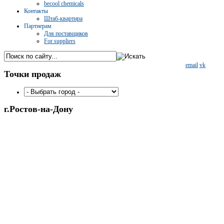
becool chemicals
Контакты
Штаб-квартира
Партнерам
Для поставщиков
For suppliers
email
vk
Точки
продаж
г.Ростов-на-Дону