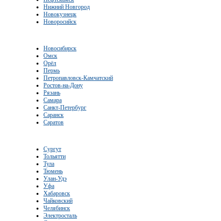
Нижний Новгород
Новокузнецк
Новоросийск
Новосибирск
Омск
Орёл
Пермь
Петропавловск-Камчатский
Ростов-на-Дону
Рязань
Самара
Санкт-Петербург
Саранск
Саратов
Сургут
Тольятти
Тула
Тюмень
Улан-Удэ
Уфа
Хабаровск
Чайковский
Челябинск
Электросталь