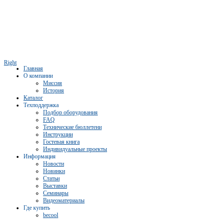
Right
Главная
О компании
Миссия
История
Каталог
Техподдержка
Подбор оборудования
FAQ
Технические бюллетени
Инструкции
Гостевая книга
Индивидуальные проекты
Информация
Новости
Новинки
Статьи
Выставки
Семинары
Видеоматериалы
Где купить
becool