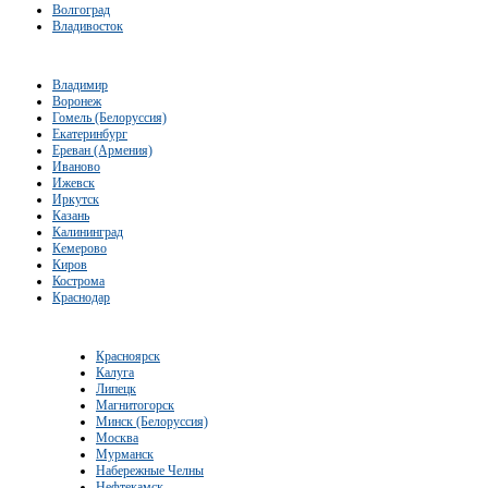
Волгоград
Владивосток
Владимир
Воронеж
Гомель (Белоруссия)
Екатеринбург
Ереван (Армения)
Иваново
Ижевск
Иркутск
Казань
Калининград
Кемерово
Киров
Кострома
Краснодар
Красноярск
Калуга
Липецк
Магнитогорск
Минск (Белоруссия)
Москва
Мурманск
Набережные Челны
Нефтекамск