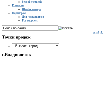
becool chemicals
Контакты
Штаб-квартира
Партнерам
Для поставщиков
For suppliers
email
vk
Точки
продаж
г.Владивосток