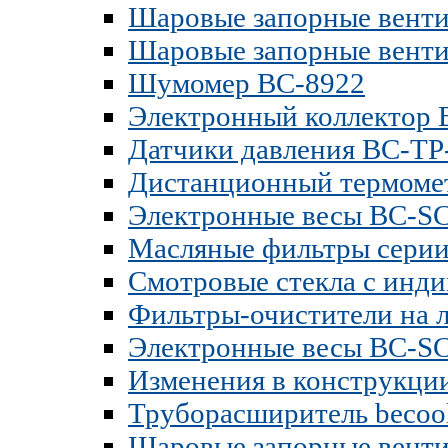
Шаровые запорные венти
Шаровые запорные венти
Шумомер BC-8922
Электронный коллектор
Датчики давления BC-TP-
Дистанционный термомет
Электронные весы BC-SC
Масляные фильтры сери
Смотровые стекла c инд
Фильтры-очистители на 
Электронные весы BC-S
Изменения в конструкци
Труборасширитель becool
Шаровые запорные вент