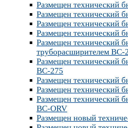
Размещен технический б
Размещен технический б
Размещен технический б
Размещен технический б
Размещен технический б
труборасширителем BC-
Размещен технический б
BC-275
Размещен технический б
Размещен технический б
Размещен технический б
BC-ORV
Размещен новый техниче
Размещен новый техниче