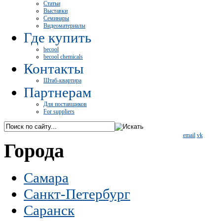
Статьи
Выставки
Семинары
Видеоматериалы
Где купить
becool
becool chemicals
Контакты
Штаб-квартира
Партнерам
Для поставщиков
For suppliers
email
vk
Города
Самара
Санкт-Петербург
Саранск