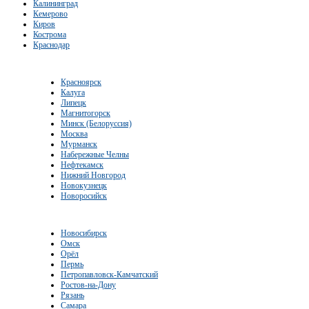
Калининград
Кемерово
Киров
Кострома
Краснодар
Красноярск
Калуга
Липецк
Магнитогорск
Минск (Белоруссия)
Москва
Мурманск
Набережные Челны
Нефтекамск
Нижний Новгород
Новокузнецк
Новоросийск
Новосибирск
Омск
Орёл
Пермь
Петропавловск-Камчатский
Ростов-на-Дону
Рязань
Самара