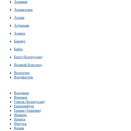
Армавир
Архангельск
Астана
Астрахань
Ачинск
Барнаул
Бийск
Брест (Белоруссия)
Великий Новгород
Волгоград
Владивосток
Владимир
Воронеж
Гомель (Белоруссия)
Екатеринбург
Ереван (Армения)
Иваново
Ижевск
Иркутск
Казань