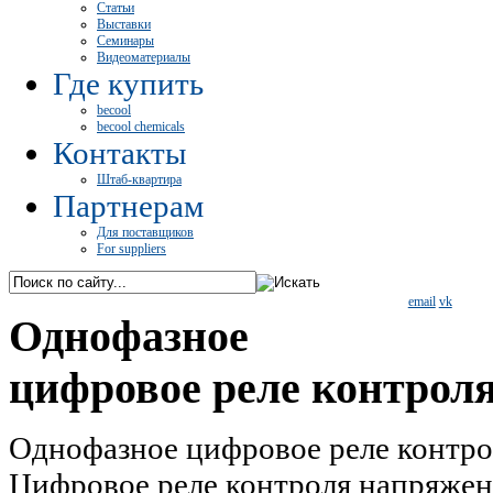
Статьи
Выставки
Семинары
Видеоматериалы
Где купить
becool
becool chemicals
Контакты
Штаб-квартира
Партнерам
Для поставщиков
For suppliers
email
vk
Однофазное
цифровое реле контрол
Однофазное цифровое реле контр
Цифровое реле контроля напряжен