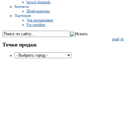
becool chemicals
Контакты
Штаб-квартира
Партнерам
Для поставщиков
For suppliers
email
vk
Точки
продаж