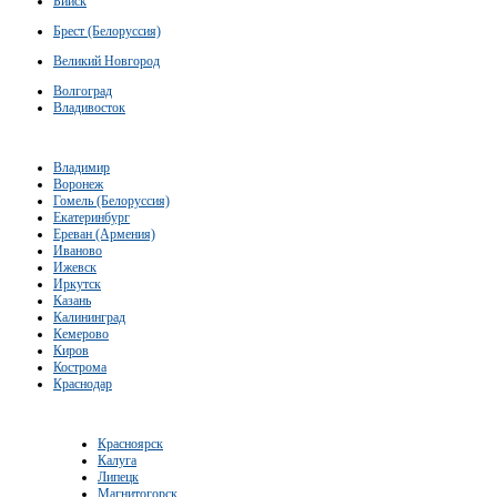
Бийск
Брест (Белоруссия)
Великий Новгород
Волгоград
Владивосток
Владимир
Воронеж
Гомель (Белоруссия)
Екатеринбург
Ереван (Армения)
Иваново
Ижевск
Иркутск
Казань
Калининград
Кемерово
Киров
Кострома
Краснодар
Красноярск
Калуга
Липецк
Магнитогорск