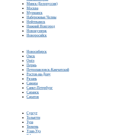
Минск (Белоруссия)
Москва
Мурманск
Набережные Челны
Нефтекамск
Нижний Новгород
Новокузнецк
Новоросийск
Новосибирск
Омск
Орёл
Пермь
Петропавловск-Камчатский
Ростов-на-Дону
Рязань
Самара
Санкт-Петербург
Саранск
Саратов
Сургут
Тольятти
Тула
Тюмень
Улан-Удэ