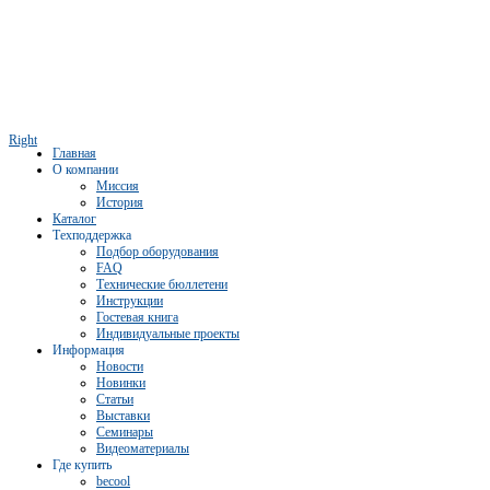
Right
Главная
О компании
Миссия
История
Каталог
Техподдержка
Подбор оборудования
FAQ
Технические бюллетени
Инструкции
Гостевая книга
Индивидуальные проекты
Информация
Новости
Новинки
Статьи
Выставки
Семинары
Видеоматериалы
Где купить
becool