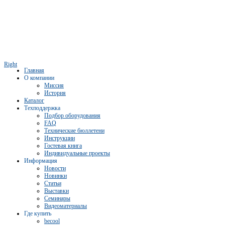
Right
Главная
О компании
Миссия
История
Каталог
Техподдержка
Подбор оборудования
FAQ
Технические бюллетени
Инструкции
Гостевая книга
Индивидуальные проекты
Информация
Новости
Новинки
Статьи
Выставки
Семинары
Видеоматериалы
Где купить
becool