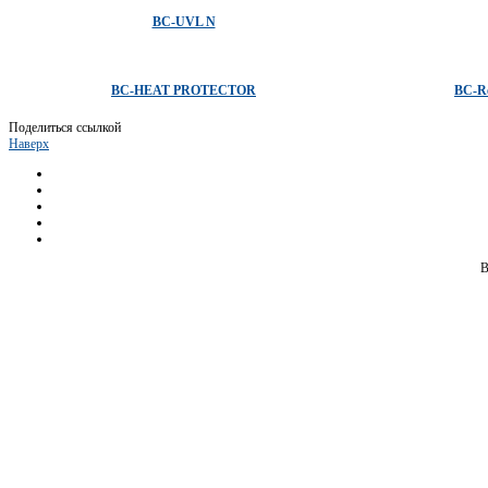
BC-UVL N
BC-HEAT PROTECTOR
BC-Re
Поделиться ссылкой
Наверх
B