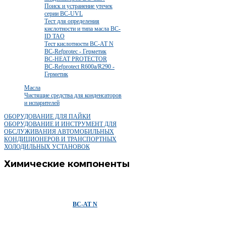
Поиск и устранение утечек
серии BC-UVL
Тест для определения
кислотности и типа масла BC-
ID TAO
Тест кислотности BC-AT N
BC-Refprotec - Герметик
BC-HEAT PROTECTOR
BC-Refprotect R600a/R290 -
Герметик
Масла
Чистящие средства для конденсаторов
и испарителей
ОБОРУДОВАНИЕ ДЛЯ ПАЙКИ
ОБОРУДОВАНИЕ И ИНСТРУМЕНТ ДЛЯ
ОБСЛУЖИВАНИЯ АВТОМОБИЛЬНЫХ
КОНДИЦИОНЕРОВ И ТРАНСПОРТНЫХ
ХОЛОДИЛЬНЫХ УСТАНОВОК
Химические компоненты
BC-AT N