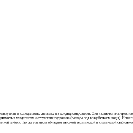
пользуемые в холо­дильных системах и в кондиционировании. Они являются альтернатив
мость в хладагентах и отсутствие гидролиза (распада под воздействием воды). Исклю
ляной плёнки. Так же эти масла обладают высокой термической и хими­ческой стабильно