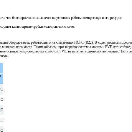
, что благоприятно ска­зывается на условиях работы компрессора и его ресурсе;
засоряют капиллярные труб­ки холодильных систем.
зации оборудования, работающего на хладагентах HCFC (R22). В ходе процесса модерни
во минерального масла. Таким образом, при заправке системы маслами PVE нет не­обход
ьные ос­татки легко смешаются с маслом PVE, не вступая в химическую реакцию. Если ж
стемы.
я
°C
°C
°C
°C
°C