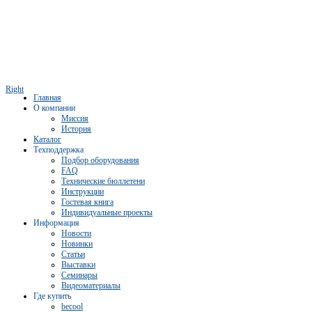
Right
Главная
О компании
Миссия
История
Каталог
Техподдержка
Подбор оборудования
FAQ
Технические бюллетени
Инструкции
Гостевая книга
Индивидуальные проекты
Информация
Новости
Новинки
Статьи
Выставки
Семинары
Видеоматериалы
Где купить
becool