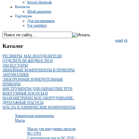
becool chemicals
Контакты
Штаб-квартира
Партнерам
Для поставщиков
For suppliers
email
vk
Каталог
РЕСИВЕРЫ, МАСЛООТДЕЛИТЕЛИ,
ОТДЕЛИТЕЛИ ЖИДКОСТИ И
АКСЕССУАРЫ
ЛИНЕЙНЫЕ КОМПОНЕНТЫ И ПРИБОРЫ
АВТОМАТИКИ
ЭЛЕКТРОННЫЕ ИЗМЕРИТЕЛЬНЫЕ
ПРИБОРЫ
ИНСТРУМЕНТЫ ДЛЯ ОБРАБОТКИ ТРУБ
ВАКУУМНЫЕ НАСОСЫ И
МАНОМЕТРИЧЕСКОЕ ОБОРУДОВАНИЕ.
ДРЕНАЖНЫЕ НАСОСЫ
МАСЛА И ХИМИЧЕСКИЕ КОМПОНЕНТЫ
Химические компоненты
Масла
Масло для вакуумных насосов
BC-VPO
Синтетические масла ВС-POE /