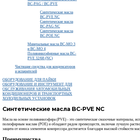
BC-PAG / BC-PVE
Синтетические масла
BC-PVE NC
Синтетические масла
BC-PAG NC
Синтетические масла
BC-POE NC
Минеральные масла BC-MO 3
и BC-MO 4
Поливинилэфирные масла BC-
PVE 32/68 (NC)
Чистящие средства для конденсаторов
и испарителей
ОБОРУДОВАНИЕ ДЛЯ ПАЙКИ
ОБОРУДОВАНИЕ И ИНСТРУМЕНТ ДЛЯ
ОБСЛУЖИВАНИЯ АВТОМОБИЛЬНЫХ
КОНДИЦИОНЕРОВ И ТРАНСПОРТНЫХ
ХОЛОДИЛЬНЫХ УСТАНОВОК
Синтетические масла BC-PVE NC
Масла на основе поливинилэфира (PVE) - это синтетические смазочные материалы, ис
полиэфирным маслам (РОЕ) и обладают рядом преимуществ, включая лучшую раствори
защита от износа элементов компрессора достигается благодаря высокой стойкости мас
Преимущества