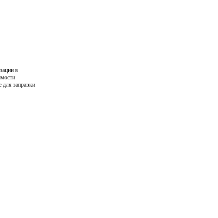
зации в
имости
е для заправки