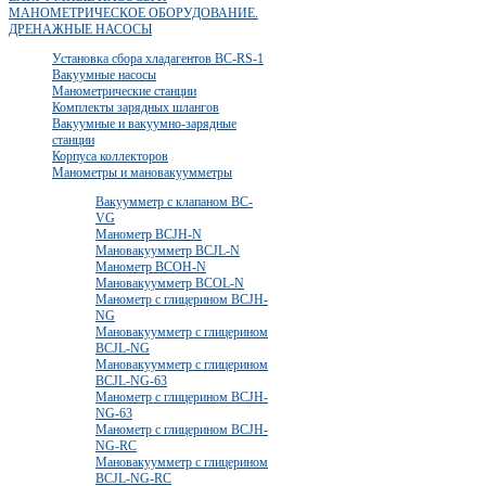
МАНОМЕТРИЧЕСКОЕ ОБОРУДОВАНИЕ.
ДРЕНАЖНЫЕ НАСОСЫ
Установка сбора хладагентов BC-RS-1
Вакуумные насосы
Манометрические станции
Комплекты зарядных шлангов
Вакуумные и вакуумно-зарядные
станции
Корпуса коллекторов
Манометры и мановакуумметры
Вакуумметр с клапаном BC-
VG
Манометр BCJH-N
Мановакуумметр BCJL-N
Манометр BCOH-N
Мановакуумметр BCOL-N
Манометр с глицерином BCJH-
NG
Мановакуумметр с глицерином
BCJL-NG
Мановакуумметр с глицерином
BCJL-NG-63
Манометр с глицерином BCJH-
NG-63
Манометр с глицерином BCJH-
NG-RC
Мановакуумметр с глицерином
BCJL-NG-RC