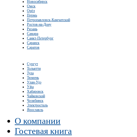
Новосибирск
Омск
Орёл
Пермь
Петропавловск-Камчатский
Ростов-на-Дону
Рязань
Самара
Санкт-Петербург
Саранск
Саратов
Сургут
Тольятти
Тула
Тюмень
Улан-Удэ
Уфа
Хабаровск
Чайковский
Челябинск
Электросталь
Ярославль
О компании
Гостевая книга