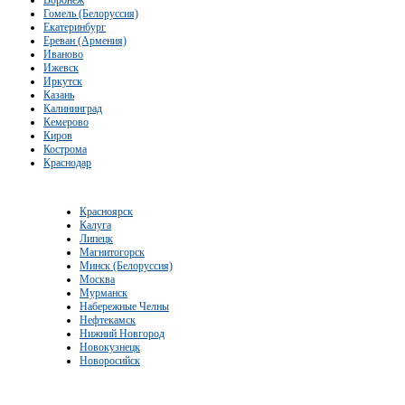
Гомель (Белоруссия)
Екатеринбург
Ереван (Армения)
Иваново
Ижевск
Иркутск
Казань
Калининград
Кемерово
Киров
Кострома
Краснодар
Красноярск
Калуга
Липецк
Магнитогорск
Минск (Белоруссия)
Москва
Мурманск
Набережные Челны
Нефтекамск
Нижний Новгород
Новокузнецк
Новоросийск