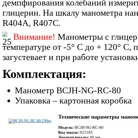
демпфирования колебаний измерит
глицерин. На шкалу манометра на
R404A, R407C.
Внимание!
Манометры с глицери
температуре от -5° С до + 120° C,
загустевает и при работе установк
Комплектация:
Манометр BCJH-NG-RC-80
Упаковка – картонная коробка
Технические параметры мано
Модель:
BCJH-NG-RC-80
Код заказа:
021185
Диаметр шкалы:
80 мм