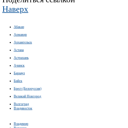
Наверх
Абакан
Армавир
Архангельск
Астана
Астрахань
Ачинск
Барнаул
Бийск
Брест (Белоруссия)
Великий Новгород
Волгоград
Владивосток
Владимир
Воронеж