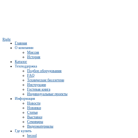
Right
Главная
О компании
Миссия
История
Каталог
Техподдержка
Подбор оборудования
FAQ
Технические бюллетени
Инструкции
Гостевая книга
Индивидуальные проекты
Информация
Новости
Новинки
Статьи
Выставки
Семинары
Видеоматериалы
Где купить
becool