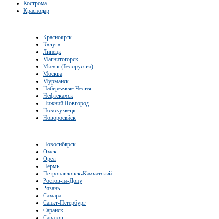
Кострома
Краснодар
Красноярск
Калуга
Липецк
Магнитогорск
Минск (Белоруссия)
Москва
Мурманск
Набережные Челны
Нефтекамск
Нижний Новгород
Новокузнецк
Новоросийск
Новосибирск
Омск
Орёл
Пермь
Петропавловск-Камчатский
Ростов-на-Дону
Рязань
Самара
Санкт-Петербург
Саранск
Саратов