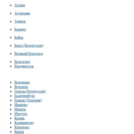
Астана
Астрахань
Ачинск
Барнаул
Бийск
Брест (Белоруссия)
Великий Новгород
Волгоград
Владивосток
Владимир
Воронеж
Гомель (Белоруссия)
Екатеринбург
Ереван (Армения)
Иваново
Ижевск
Иркутск
Казань
Калининград
Кемерово
Киров