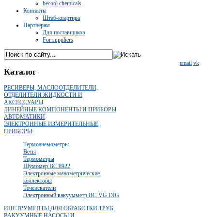
becool chemicals
Контакты
Штаб-квартира
Партнерам
Для поставщиков
For suppliers
email
vk
Каталог
РЕСИВЕРЫ, МАСЛООТДЕЛИТЕЛИ,
ОТДЕЛИТЕЛИ ЖИДКОСТИ И
АКСЕССУАРЫ
ЛИНЕЙНЫЕ КОМПОНЕНТЫ И ПРИБОРЫ
АВТОМАТИКИ
ЭЛЕКТРОННЫЕ ИЗМЕРИТЕЛЬНЫЕ
ПРИБОРЫ
Термоанемометры
Весы
Термометры
Шумомер BC 8922
Электронные манометрические
коллекторы
Течеискатели
Электронный вакуумметр BC-VG DIG
ИНСТРУМЕНТЫ ДЛЯ ОБРАБОТКИ ТРУБ
ВАКУУМНЫЕ НАСОСЫ И