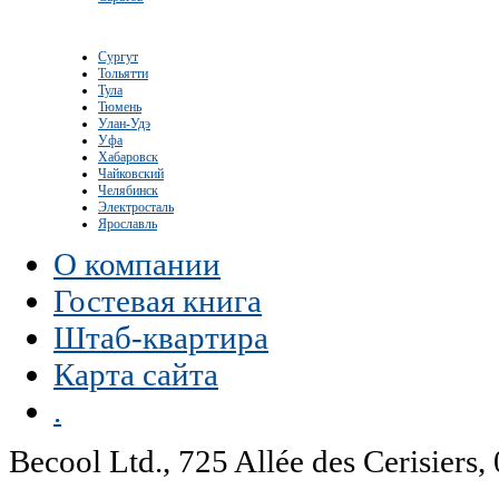
Сургут
Тольятти
Тула
Тюмень
Улан-Удэ
Уфа
Хабаровск
Чайковский
Челябинск
Электросталь
Ярославль
О компании
Гостевая книга
Штаб-квартира
Карта сайта
.
Becool Ltd., 725 Allée des Cerisie